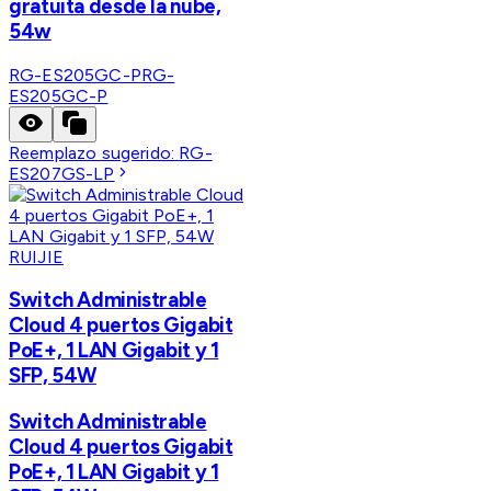
gratuita desde la nube,
54w
RG-ES205GC-P
RG-
ES205GC-P
Reemplazo sugerido:
RG-
ES207GS-LP
RUIJIE
Switch Administrable
Cloud 4 puertos Gigabit
PoE+, 1 LAN Gigabit y 1
SFP, 54W
Switch Administrable
Cloud 4 puertos Gigabit
PoE+, 1 LAN Gigabit y 1