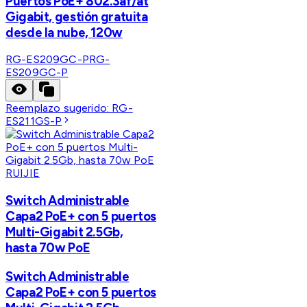
Puertos PoE+ 802.3af/at
Gigabit, gestión gratuita
desde la nube, 120w
RG-ES209GC-P
RG-
ES209GC-P
Reemplazo sugerido:
RG-
ES211GS-P
RUIJIE
Switch Administrable
Capa2 PoE+ con 5 puertos
Multi-Gigabit 2.5Gb,
hasta 70w PoE
Switch Administrable
Capa2 PoE+ con 5 puertos