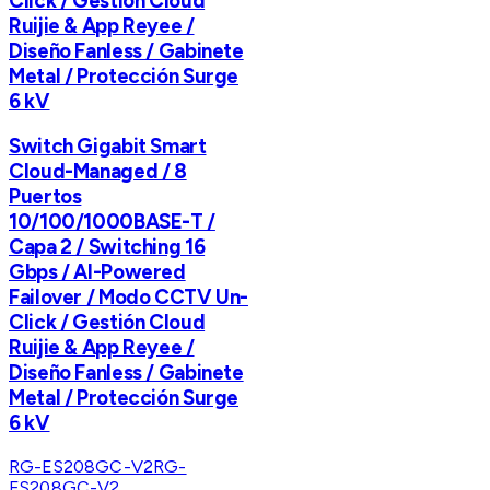
Click / Gestión Cloud
Ruijie & App Reyee /
Diseño Fanless / Gabinete
Metal / Protección Surge
6 kV
Switch Gigabit Smart
Cloud-Managed / 8
Puertos
10/100/1000BASE-T /
Capa 2 / Switching 16
Gbps / AI-Powered
Failover / Modo CCTV Un-
Click / Gestión Cloud
Ruijie & App Reyee /
Diseño Fanless / Gabinete
Metal / Protección Surge
6 kV
RG-ES208GC-V2
RG-
ES208GC-V2