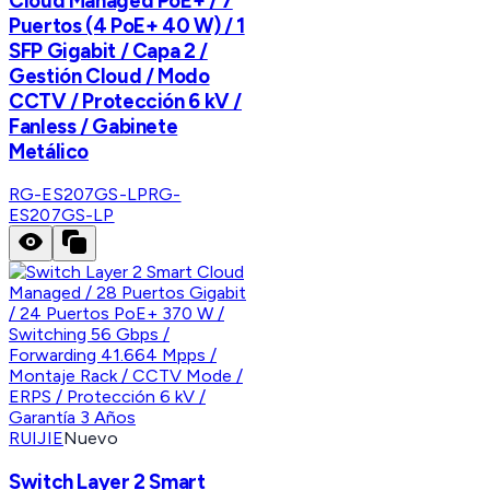
Cloud Managed PoE+ / 7
Puertos (4 PoE+ 40 W) / 1
SFP Gigabit / Capa 2 /
Gestión Cloud / Modo
CCTV / Protección 6 kV /
Fanless / Gabinete
Metálico
RG-ES207GS-LP
RG-
ES207GS-LP
RUIJIE
Nuevo
Switch Layer 2 Smart