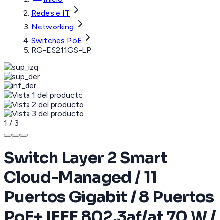
Redes e IT
Networking
Switches PoE
RG-ES211GS-LP
1
/
3
Switch Layer 2 Smart
Cloud-Managed / 11
Puertos Gigabit / 8 Puertos
PoE+ IEEE 802.3af/at 70 W /