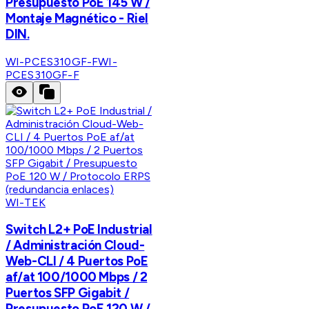
Presupuesto PoE 145 W /
Montaje Magnético - Riel
DIN.
WI-PCES310GF-F
WI-
PCES310GF-F
WI-TEK
Switch L2+ PoE Industrial
/ Administración Cloud-
Web-CLI / 4 Puertos PoE
af/at 100/1000 Mbps / 2
Puertos SFP Gigabit /
Presupuesto PoE 120 W /