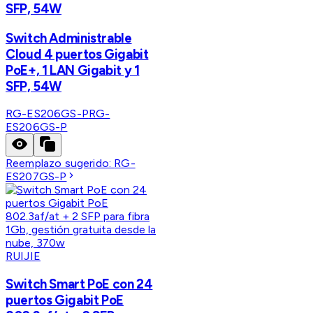
SFP, 54W
Switch Administrable
Cloud 4 puertos Gigabit
PoE+, 1 LAN Gigabit y 1
SFP, 54W
RG-ES206GS-P
RG-
ES206GS-P
Reemplazo sugerido:
RG-
ES207GS-P
RUIJIE
Switch Smart PoE con 24
puertos Gigabit PoE