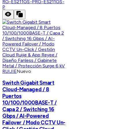
RG-ES211GS-P
RG-ES211GS-
P
RUIJIE
Nuevo
Switch Gigabit Smart
Cloud-Managed / 8
Puertos
10/100/1000BASE-T /
Capa 2 / Switching 16
Gbps / AI-Powered
Failover / Modo CCTV Un-