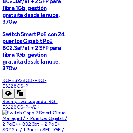
802.3af/at + 2 SFP para
fibra 1Gb, gestión
gratuita desde la nube,
370w
Switch Smart PoE con 24
puertos Gigabit PoE
802.3af/at + 2 SFP para
fibra 1Gb, gestión
gratuita desde la nube,
370w
RG-ES228GS-P
RG-
ES228GS-P
Reemplazo sugerido:
RG-
ES228GS-P-V2