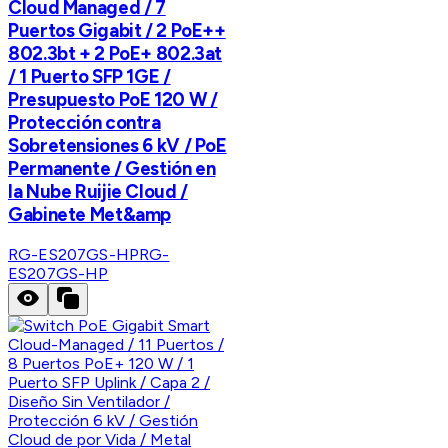
Cloud Managed / 7
Puertos Gigabit / 2 PoE++
802.3bt + 2 PoE+ 802.3at
/ 1 Puerto SFP 1GE /
Presupuesto PoE 120 W /
Protección contra
Sobretensiones 6 kV / PoE
Permanente / Gestión en
la Nube Ruijie Cloud /
Gabinete Met&amp
RG-ES207GS-HP
RG-
ES207GS-HP