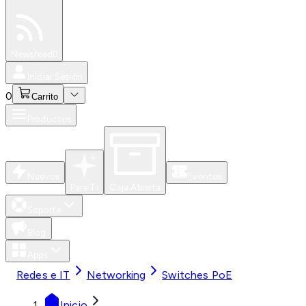
Especiales
Newsfeed
0
Iniciar Sesión
0
Carrito
Productos
Nuevos
Eventos
Para Ti
Caja Abierta
Soporte
Blog
Apps
Redes e IT
Networking
Switches PoE
Inicio