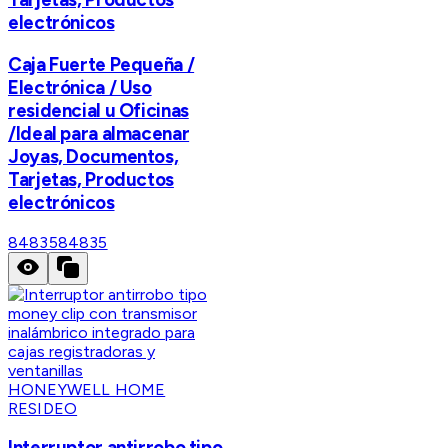
electrónicos
Caja Fuerte Pequeña /
Electrónica / Uso
residencial u Oficinas
/Ideal para almacenar
Joyas, Documentos,
Tarjetas, Productos
electrónicos
84835
84835
HONEYWELL HOME
RESIDEO
Interruptor antirrobo tipo