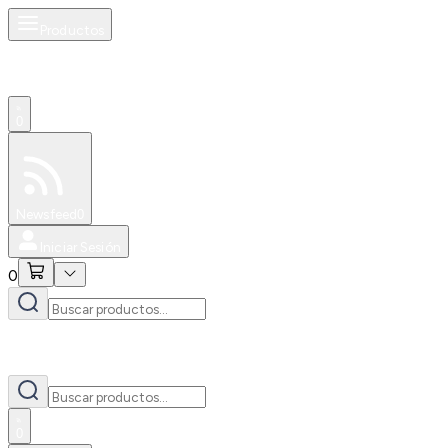
Productos
0
Especiales
Newsfeed
0
Iniciar Sesión
0
0