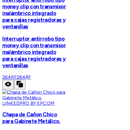
money clip con transmisor
inalámbrico integrado
para cajas registradoras y
ventanillas
Interruptor antirrobo tipo
money clip con transmisor
inalámbrico integrado
para cajas registradoras y
ventanillas
264RF
264RF
LINKEDPRO BY EPCOM
Chapa de Cañon Chico
para Gabinete Metálico.