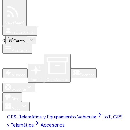
Especiales
Newsfeed
0
Iniciar Sesión
0
Carrito
Productos
Nuevos
Eventos
Para Ti
Caja Abierta
Soporte
Blog
Apps
GPS, Telemática y Equipamiento Vehicular
IoT, GPS
y Telemática
Accesorios