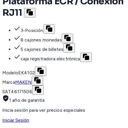
Plataforma ECR / Conexión
RJ11
3-Posición
8 cajones monedas
5 cajones de billetes
caja registradora electrónica
Modelo
EK4102
Marca
MAKEN
SAT
46171506
1 año de garantía
Inicia sesión para ver precios especiales
Iniciar Sesión