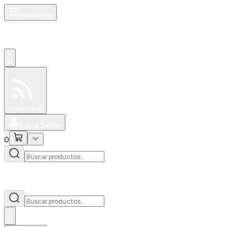
Productos
0
Especiales
Newsfeed
0
Iniciar Sesión
0
0