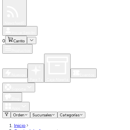
Especiales
Newsfeed
0
Iniciar Sesión
0
Carrito
Productos
Nuevos
Eventos
Para Ti
Caja Abierta
Soporte
Blog
Apps
Orden
Sucursales
Categorías
Inicio