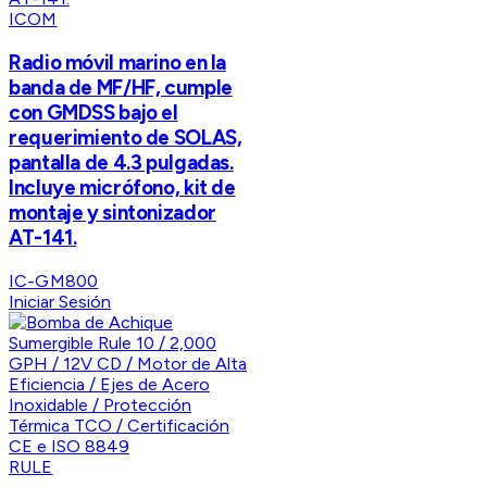
ICOM
Radio móvil marino en la
banda de MF/HF, cumple
con GMDSS bajo el
requerimiento de SOLAS,
pantalla de 4.3 pulgadas.
Incluye micrófono, kit de
montaje y sintonizador
AT-141.
IC-GM800
Iniciar Sesión
RULE