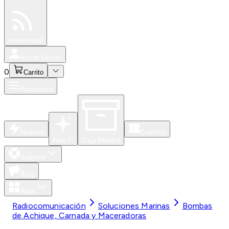
Especiales
Newsfeed
0
Iniciar Sesión
0
Carrito
Productos
Nuevos
Eventos
Para Ti
Caja Abierta
Soporte
Blog
Apps
Radiocomunicación
Soluciones Marinas
Bombas
de Achique, Carnada y Maceradoras