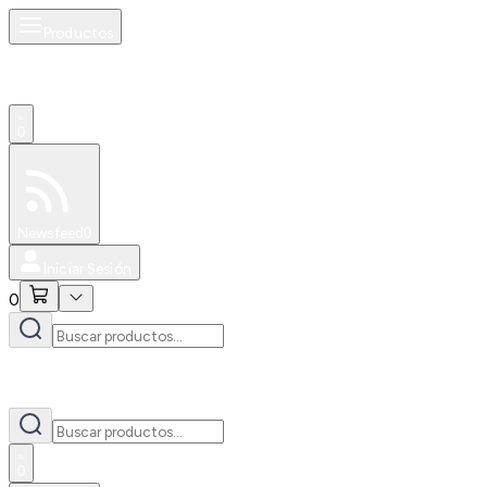
Productos
0
Especiales
Newsfeed
0
Iniciar Sesión
0
0