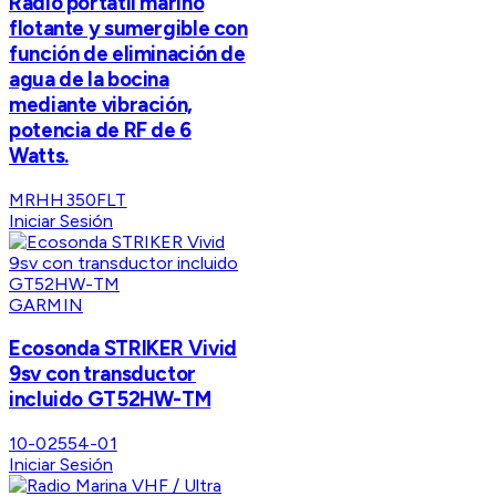
Radio portátil marino
flotante y sumergible con
función de eliminación de
agua de la bocina
mediante vibración,
potencia de RF de 6
Watts.
MRHH350FLT
Iniciar Sesión
GARMIN
Ecosonda STRIKER Vivid
9sv con transductor
incluido GT52HW-TM
10-02554-01
Iniciar Sesión