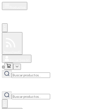
Productos
0
Especiales
Newsfeed
0
Iniciar Sesión
0
0