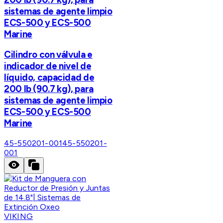
sistemas de agente limpio
ECS-500 y ECS-500
Marine
Cilindro con válvula e
indicador de nivel de
líquido, capacidad de
200 lb (90.7 kg), para
sistemas de agente limpio
ECS-500 y ECS-500
Marine
45-550201-001
45-550201-
001
VIKING