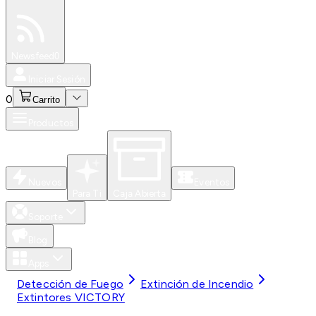
Especiales
Newsfeed
0
Iniciar Sesión
0
Carrito
Productos
Nuevos
Eventos
Para Ti
Caja Abierta
Soporte
Blog
Apps
Detección de Fuego
Extinción de Incendio
Extintores VICTORY