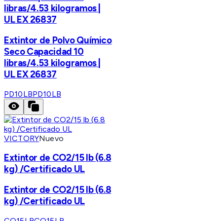
libras/4.53 kilogramos |
UL EX 26837
Extintor de Polvo Químico
Seco Capacidad 10
libras/4.53 kilogramos |
UL EX 26837
PD10LB
PD10LB
VICTORY
Nuevo
Extintor de CO2/15 lb (6.8
kg) /Certificado UL
Extintor de CO2/15 lb (6.8
kg) /Certificado UL
CO15LB
CO15LB