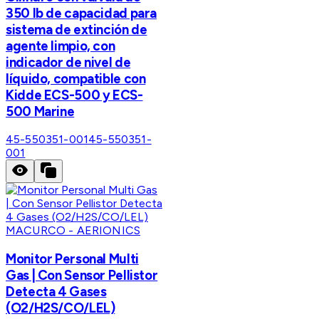
350 lb de capacidad para
sistema de extinción de
agente limpio, con
indicador de nivel de
líquido, compatible con
Kidde ECS-500 y ECS-
500 Marine
45-550351-001
45-550351-
001
MACURCO - AERIONICS
Monitor Personal Multi
Gas | Con Sensor Pellistor
Detecta 4 Gases
(O2/H2S/CO/LEL)