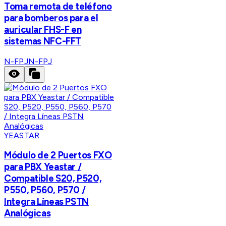
Toma remota de teléfono
para bomberos para el
auricular FHS-F en
sistemas NFC-FFT
N-FPJ
N-FPJ
YEASTAR
Módulo de 2 Puertos FXO
para PBX Yeastar /
Compatible S20, P520,
P550, P560, P570 /
Integra Líneas PSTN
Analógicas