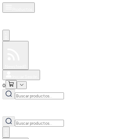
Productos
0
Especiales
Newsfeed
0
Iniciar Sesión
0
0