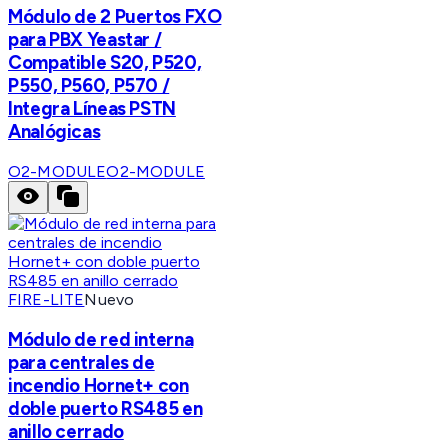
Módulo de 2 Puertos FXO
para PBX Yeastar /
Compatible S20, P520,
P550, P560, P570 /
Integra Líneas PSTN
Analógicas
O2-MODULE
O2-MODULE
FIRE-LITE
Nuevo
Módulo de red interna
para centrales de
incendio Hornet+ con
doble puerto RS485 en
anillo cerrado