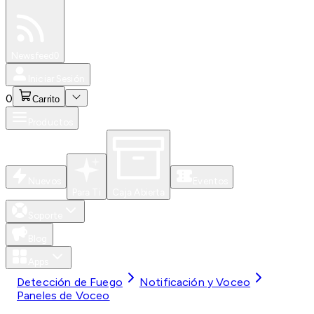
Especiales
Newsfeed
0
Iniciar Sesión
0
Carrito
Productos
Nuevos
Eventos
Para Ti
Caja Abierta
Soporte
Blog
Apps
Detección de Fuego
Notificación y Voceo
Paneles de Voceo