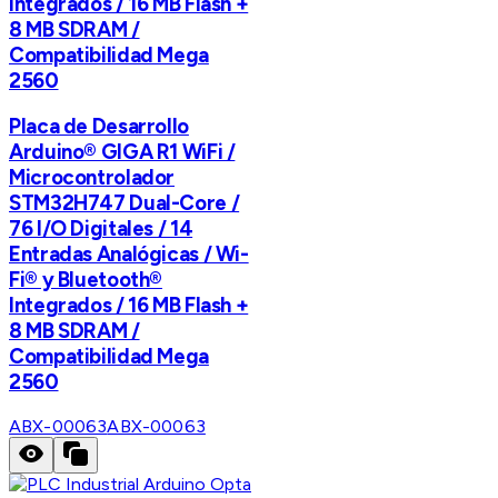
Integrados / 16 MB Flash +
8 MB SDRAM /
Compatibilidad Mega
2560
Placa de Desarrollo
Arduino® GIGA R1 WiFi /
Microcontrolador
STM32H747 Dual-Core /
76 I/O Digitales / 14
Entradas Analógicas / Wi-
Fi® y Bluetooth®
Integrados / 16 MB Flash +
8 MB SDRAM /
Compatibilidad Mega
2560
ABX-00063
ABX-00063