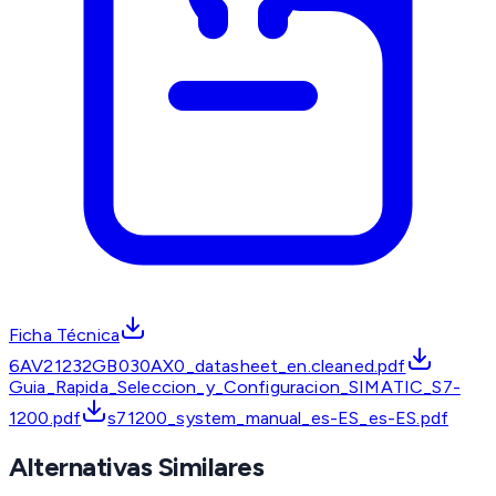
Ficha Técnica
6AV21232GB030AX0_datasheet_en.cleaned.pdf
Guia_Rapida_Seleccion_y_Configuracion_SIMATIC_S7-
1200.pdf
s71200_system_manual_es-ES_es-ES.pdf
Alternativas Similares