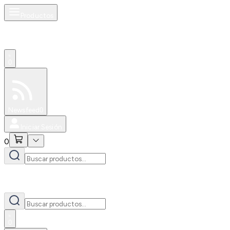
Productos
0
Especiales
Newsfeed
0
Iniciar Sesión
0
0