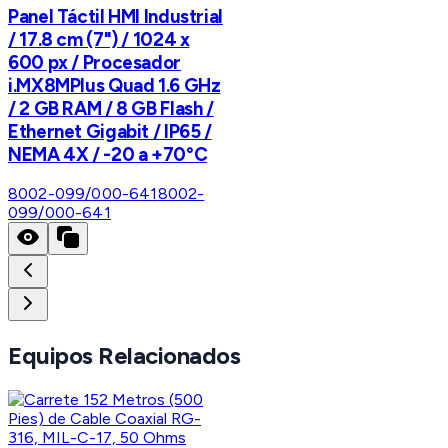
Panel Táctil HMI Industrial
/ 17.8 cm (7") / 1024 x
600 px / Procesador
i.MX8MPlus Quad 1.6 GHz
/ 2 GB RAM / 8 GB Flash /
Ethernet Gigabit / IP65 /
NEMA 4X / -20 a +70°C
8002-099/000-641
8002-
099/000-641
Equipos Relacionados