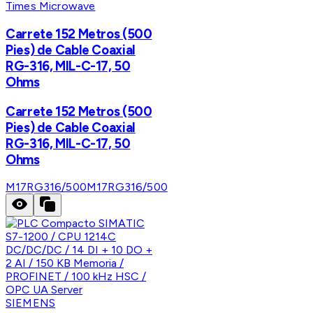
Times Microwave
Carrete 152 Metros (500
Pies) de Cable Coaxial
RG-316, MIL-C-17, 50
Ohms
Carrete 152 Metros (500
Pies) de Cable Coaxial
RG-316, MIL-C-17, 50
Ohms
M17RG316/500
M17RG316/500
SIEMENS