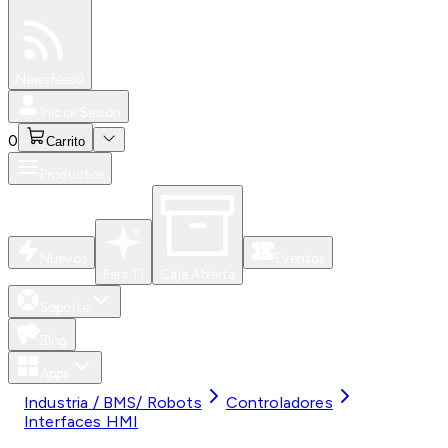
Especiales
Newsfeed
0
Iniciar Sesión
0
Carrito
Productos
Nuevos
Eventos
Para Ti
Caja Abierta
Soporte
Blog
Apps
Industria / BMS/ Robots
Controladores
Interfaces HMI