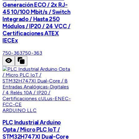
Generación ECO / 2x RJ-
45 10/100 Mbit/s / Switch
Integrado / Hasta 250
Módulos / IP20 / 24 VCC /
Certificaciones ATEX
IECEx
750-363
750-363
ARDUINO LLC
PLC Industrial Arduino
Opta / Micro PLC IoT /
STM32H747XI Dual-Core