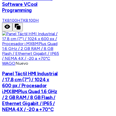
Software VCool
Programming
TK8100H
TK8100H
WAGO
Nuevo
Panel Táctil HMI Industrial
/ 17.8 cm (7") / 1024 x
600 px / Procesador
i.MX8MPlus Quad 1.6 GHz
/ 2 GB RAM / 8 GB Flash /
Ethernet Gigabit / IP65 /
NEMA 4X / -20 a +70°C