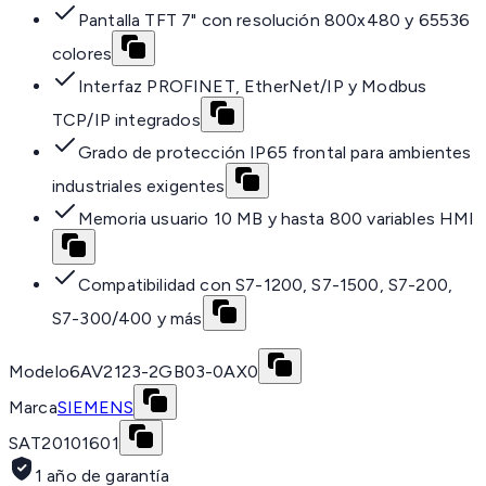
Pantalla TFT 7" con resolución 800x480 y 65536
colores
Interfaz PROFINET, EtherNet/IP y Modbus
TCP/IP integrados
Grado de protección IP65 frontal para ambientes
industriales exigentes
Memoria usuario 10 MB y hasta 800 variables HMI
Compatibilidad con S7-1200, S7-1500, S7-200,
S7-300/400 y más
Modelo
6AV2123-2GB03-0AX0
Marca
SIEMENS
SAT
20101601
1 año de garantía