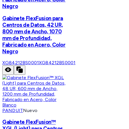
Negro
Gabinete FlexFusion para
Centros de Datos, 42 UR,
800 mm de Ancho, 1070
mm de Profundidad,
Fabricado en Acero, Color
Negro
XG84212BS0001
XG84212BS0001
PANDUIT
Nuevo
Gabinete FlexFusion™
XGL (Light) para Centros