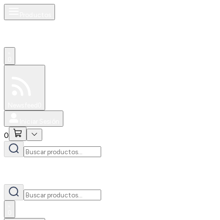
Productos
0
Especiales
Newsfeed
0
Iniciar Sesión
0
0