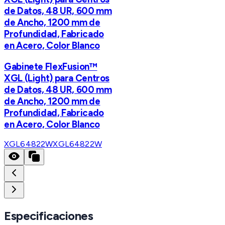
de Datos, 48 UR, 600 mm
de Ancho, 1200 mm de
Profundidad, Fabricado
en Acero, Color Blanco
Gabinete FlexFusion™
XGL (Light) para Centros
de Datos, 48 UR, 600 mm
de Ancho, 1200 mm de
Profundidad, Fabricado
en Acero, Color Blanco
XGL64822W
XGL64822W
Especificaciones