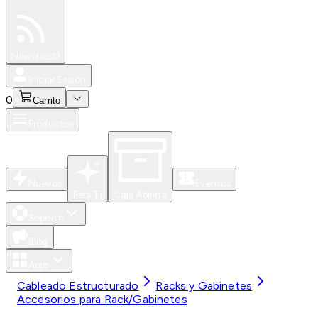
Especiales
Newsfeed
0
Iniciar Sesión
0
Carrito
Productos
Nuevos
Eventos
Para Ti
Caja Abierta
Soporte
Blog
Apps
Cableado Estructurado
Racks y Gabinetes
Accesorios para Rack/Gabinetes