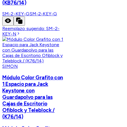
(KB76/14)
SM-2-KEY-G
SM-2-KEY-G
Reemplazo sugerido:
SM-2-
KEY-N
SIMON
Módulo Color Grafito con
1 Espacio para Jack
Keystone con
Guardapolvo para las
Cajas de Escritorio
Ofiblock y Teleblock /
(K76/14)