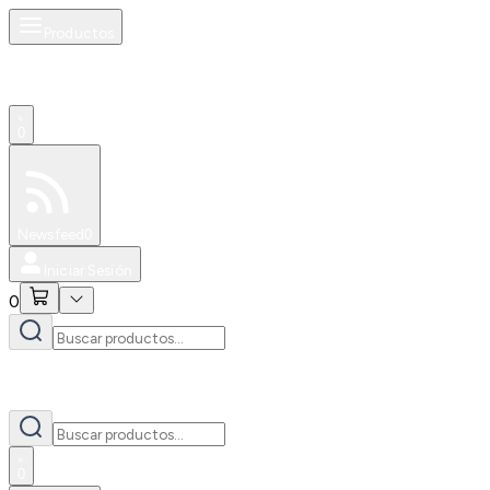
Productos
0
Especiales
Newsfeed
0
Iniciar Sesión
0
0