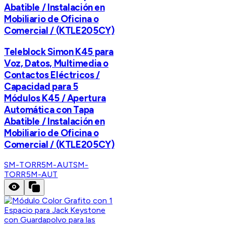
Abatible / Instalación en
Mobiliario de Oficina o
Comercial / (KTLE205CY)
Teleblock Simon K45 para
Voz, Datos, Multimedia o
Contactos Eléctricos /
Capacidad para 5
Módulos K45 / Apertura
Automática con Tapa
Abatible / Instalación en
Mobiliario de Oficina o
Comercial / (KTLE205CY)
SM-TORR5M-AUT
SM-
TORR5M-AUT