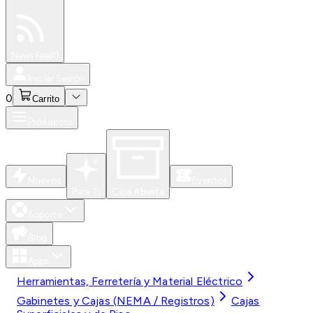
Especiales
Newsfeed
0
Iniciar Sesión
0
Carrito
Productos
Nuevos
Eventos
Para Ti
Caja Abierta
Soporte
Blog
Apps
Herramientas, Ferretería y Material Eléctrico
Gabinetes y Cajas (NEMA / Registros)
Cajas