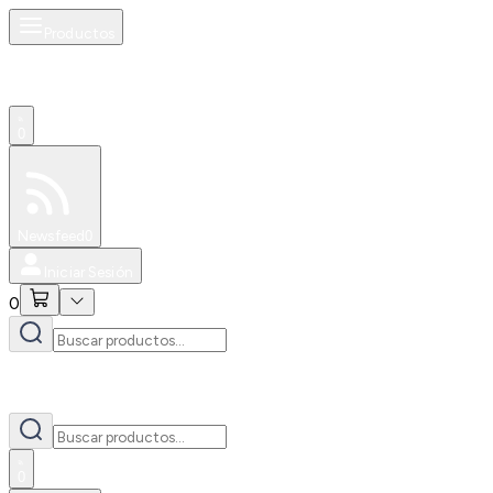
Productos
0
Especiales
Newsfeed
0
Iniciar Sesión
0
0