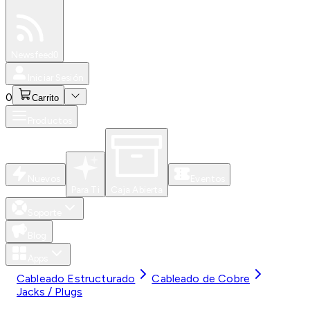
Especiales
Newsfeed
0
Iniciar Sesión
0
Carrito
Productos
Nuevos
Eventos
Para Ti
Caja Abierta
Soporte
Blog
Apps
Cableado Estructurado
Cableado de Cobre
Jacks / Plugs