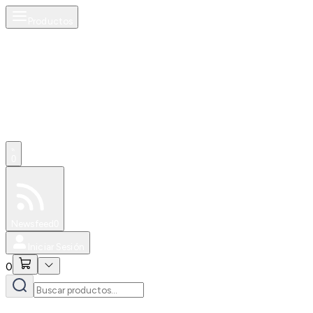
Productos
0
Especiales
Newsfeed
0
Iniciar Sesión
0