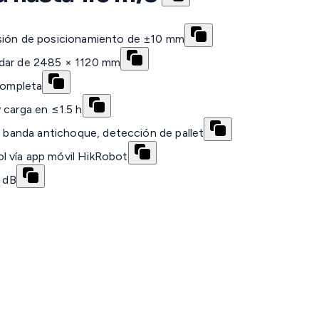
isión de posicionamiento de ±10 mm
ndar de 2485 × 1120 mm
 completa
 carga en ≤1.5 h
, banda antichoque, detección de pallet
l vía app móvil HikRobot
0 dB