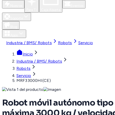
Nuevos
Eventos
Para Ti
Caja Abierta
Soporte
Blog
Apps
Industria / BMS/ Robots
Robots
Servicio
Inicio
Industria / BMS/ Robots
Robots
Servicio
MRF33000HI(CE)
Robot móvil autónomo tipo 
máxima 3000 kg / velocidad