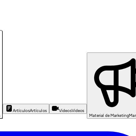
Artículos
Artículos
Videos
Videos
s
Material de Marketing
Mar