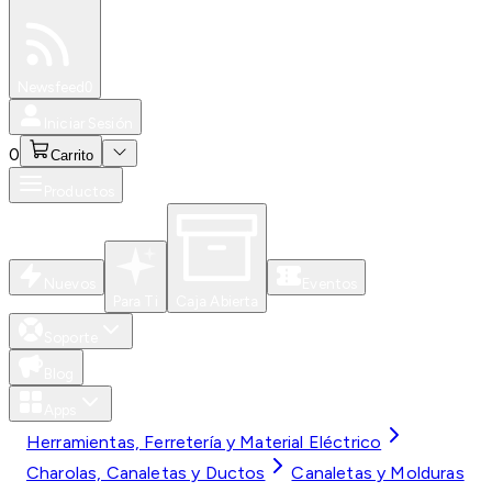
Especiales
Newsfeed
0
Iniciar Sesión
0
Carrito
Productos
Nuevos
Eventos
Para Ti
Caja Abierta
Soporte
Blog
Apps
Herramientas, Ferretería y Material Eléctrico
Charolas, Canaletas y Ductos
Canaletas y Molduras