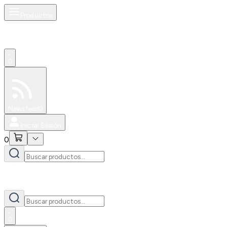
Productos
0
Especiales
Newsfeed
0
Iniciar Sesión
0
0