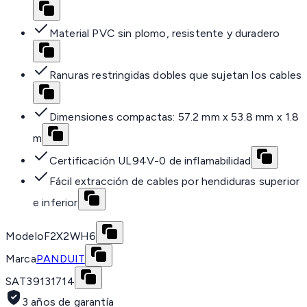
Material PVC sin plomo, resistente y duradero
Ranuras restringidas dobles que sujetan los cables
Dimensiones compactas: 57.2 mm x 53.8 mm x 1.8
m
Certificación UL94V-0 de inflamabilidad
Fácil extracción de cables por hendiduras superior
e inferior
Modelo
F2X2WH6
Marca
PANDUIT
SAT
39131714
3 años de garantía