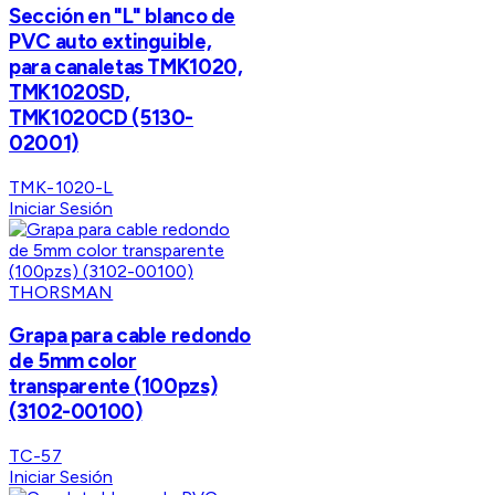
Sección en "L" blanco de
PVC auto extinguible,
para canaletas TMK1020,
TMK1020SD,
TMK1020CD (5130-
02001)
TMK-1020-L
Iniciar Sesión
THORSMAN
Grapa para cable redondo
de 5mm color
transparente (100pzs)
(3102-00100)
TC-57
Iniciar Sesión