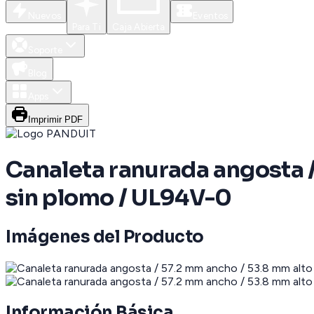
Nuevos
Eventos
Para Ti
Caja Abierta
Soporte
Blog
Apps
Imprimir PDF
Canaleta ranurada angosta / 
sin plomo / UL94V-0
Imágenes del Producto
Información Básica