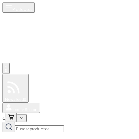
Productos
0
Especiales
Newsfeed
0
Iniciar Sesión
0