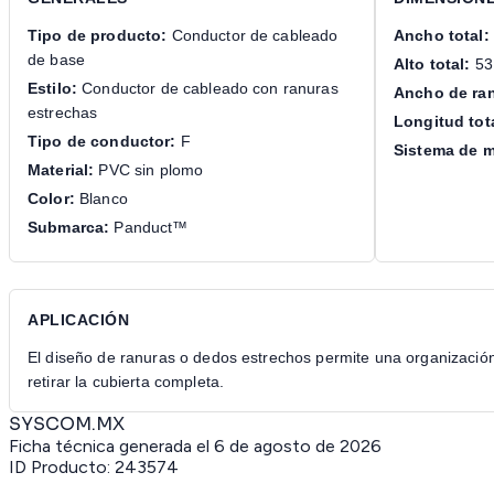
Tipo de producto:
Conductor de cableado
Ancho total:
de base
Alto total:
53
Estilo:
Conductor de cableado con ranuras
Ancho de ran
estrechas
Longitud tot
Tipo de conductor:
F
Sistema de m
Material:
PVC sin plomo
Color:
Blanco
Submarca:
Panduct™
APLICACIÓN
El diseño de ranuras o dedos estrechos permite una organización e
retirar la cubierta completa.
SYSCOM.MX
Ficha técnica generada el
6 de agosto de 2026
ID Producto:
243574