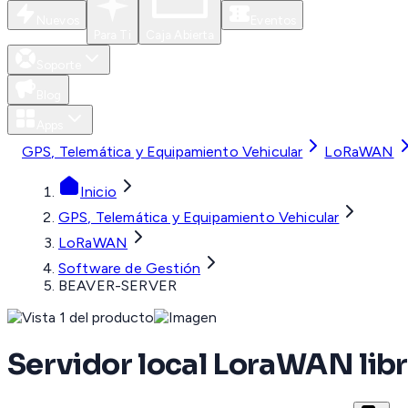
Nuevos
Eventos
Para Ti
Caja Abierta
Soporte
Blog
Apps
GPS, Telemática y Equipamiento Vehicular
LoRaWAN
Inicio
GPS, Telemática y Equipamiento Vehicular
LoRaWAN
Software de Gestión
BEAVER-SERVER
Servidor local LoraWAN libr