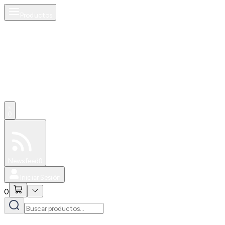
Productos
0
Especiales
Newsfeed
0
Iniciar Sesión
0