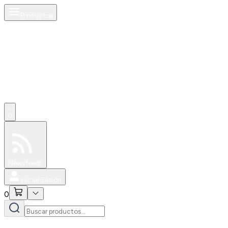
Productos
0
Especiales
Newsfeed
0
Iniciar Sesión
0