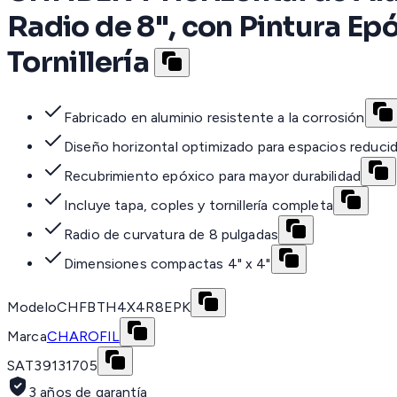
Radio de 8", con Pintura Epó
Tornillería
Fabricado en aluminio resistente a la corrosión
Diseño horizontal optimizado para espacios reduci
Recubrimiento epóxico para mayor durabilidad
Incluye tapa, coples y tornillería completa
Radio de curvatura de 8 pulgadas
Dimensiones compactas 4" x 4"
Modelo
CHFBTH4X4R8EPK
Marca
CHAROFIL
SAT
39131705
3 años de garantía