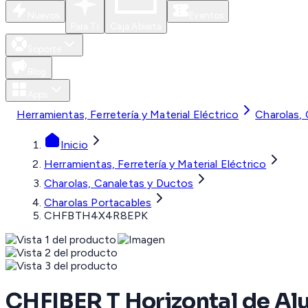
Nuevos
Eventos
Para Ti
Caja Abierta
Soporte
Blog
Apps
Herramientas, Ferretería y Material Eléctrico
Charolas,
Inicio
Herramientas, Ferretería y Material Eléctrico
Charolas, Canaletas y Ductos
Charolas Portacables
CHFBTH4X4R8EPK
CHFIBER T Horizontal de Alu