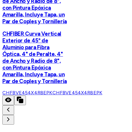
de Ancho y Radio de 8",
con Pintura Epóxica
Amarilla, Incluye Tapa, un
Par de Coples y Tornillería
CHFIBER Curva Vertical
Exterior de 45° de
Aluminio para Fibra
Óptica, 4" de Peralte, 4"
de Ancho y Radio de 8",
con Pintura Epóxica
Amarilla, Incluye Tapa, un
Par de Coples y Tornillería
CHFBVE454X4R8EPK
CHFBVE454X4R8EPK