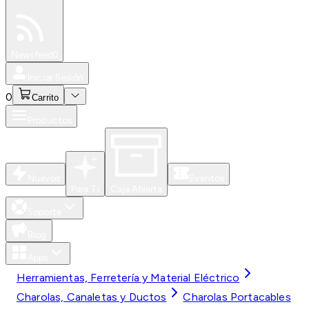
Especiales
Newsfeed
0
Iniciar Sesión
0
Carrito
Productos
Nuevos
Eventos
Para Ti
Caja Abierta
Soporte
Blog
Apps
Herramientas, Ferretería y Material Eléctrico
Charolas, Canaletas y Ductos
Charolas Portacables