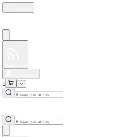
Productos
0
Especiales
Newsfeed
0
Iniciar Sesión
0
0