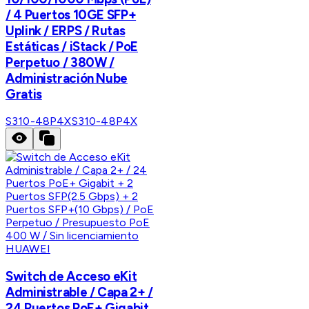
/ 4 Puertos 10GE SFP+
Uplink / ERPS / Rutas
Estáticas / iStack / PoE
Perpetuo / 380W /
Administración Nube
Gratis
S310-48P4X
S310-48P4X
HUAWEI
Switch de Acceso eKit
Administrable / Capa 2+ /
24 Puertos PoE+ Gigabit