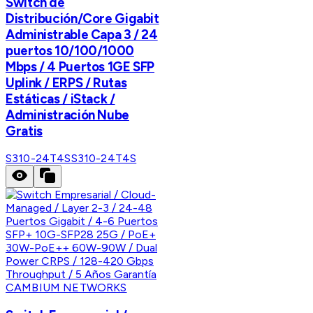
Switch de
Distribución/Core Gigabit
Administrable Capa 3 / 24
puertos 10/100/1000
Mbps / 4 Puertos 1GE SFP
Uplink / ERPS / Rutas
Estáticas / iStack /
Administración Nube
Gratis
S310-24T4S
S310-24T4S
CAMBIUM NETWORKS