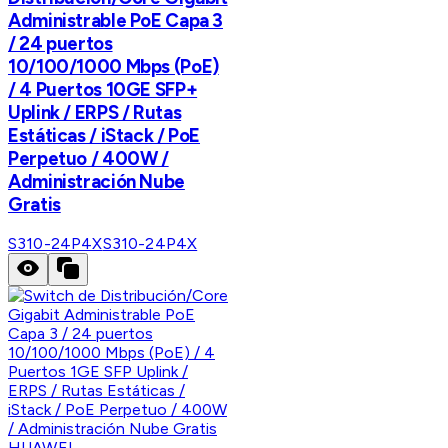
Administrable PoE Capa 3
/ 24 puertos
10/100/1000 Mbps (PoE)
/ 4 Puertos 10GE SFP+
Uplink / ERPS / Rutas
Estáticas / iStack / PoE
Perpetuo / 400W /
Administración Nube
Gratis
S310-24P4X
S310-24P4X
HUAWEI