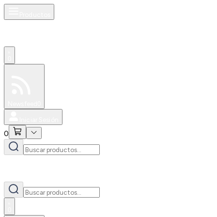
Productos
0
Especiales
Newsfeed
0
Iniciar Sesión
0
0