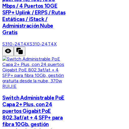
Mbps / 4 Puertos 10GE
SFP+ Uplink / ERPS / Rutas
Estáticas / iStack /
Administración Nube
Gratis
S310-24T4X
S310-24T4X
RUIJIE
Switch Administrable PoE
Capa 2+ Plus, con 24
puertos Gigabit PoE
802.3af/at + 4 SFP+ para
fibra 10Gb, gestión