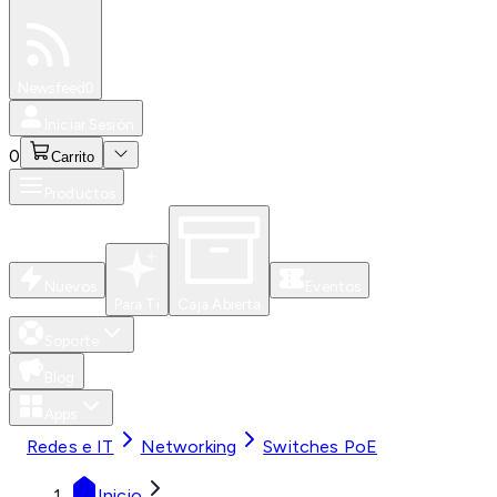
Especiales
Newsfeed
0
Iniciar Sesión
0
Carrito
Productos
Nuevos
Eventos
Para Ti
Caja Abierta
Soporte
Blog
Apps
Redes e IT
Networking
Switches PoE
Inicio