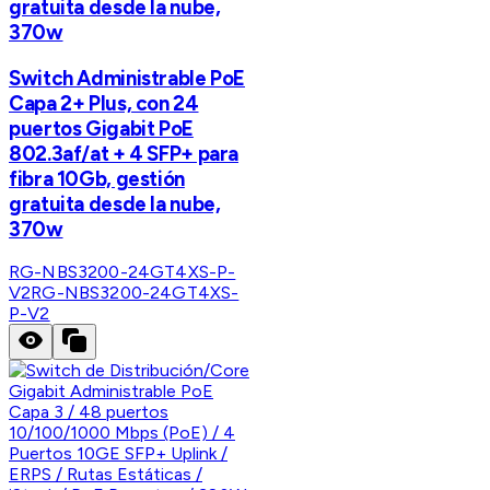
gratuita desde la nube,
370w
Switch Administrable PoE
Capa 2+ Plus, con 24
puertos Gigabit PoE
802.3af/at + 4 SFP+ para
fibra 10Gb, gestión
gratuita desde la nube,
370w
RG-NBS3200-24GT4XS-P-
V2
RG-NBS3200-24GT4XS-
P-V2