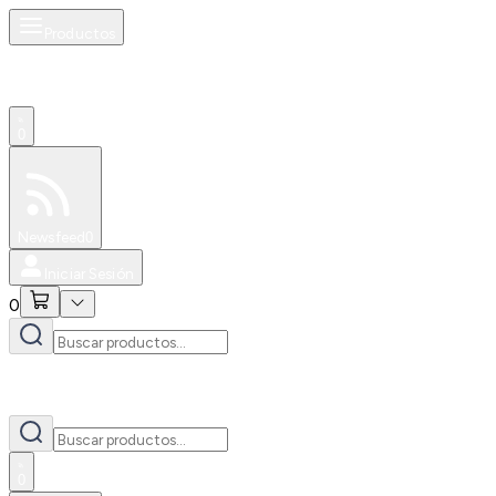
Productos
0
Especiales
Newsfeed
0
Iniciar Sesión
0
0