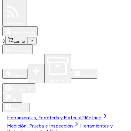
Especiales
Newsfeed
0
Iniciar Sesión
0
Carrito
Productos
Nuevos
Eventos
Para Ti
Caja Abierta
Soporte
Blog
Apps
Herramientas, Ferretería y Material Eléctrico
Medición, Prueba e Inspección
Herramientas y