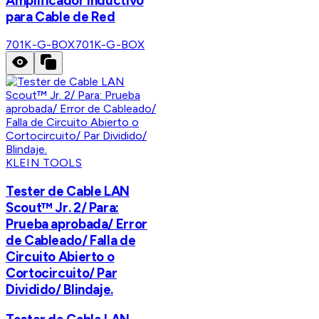
Amplificador Inductivo
para Cable de Red
701K-G-BOX
701K-G-BOX
KLEIN TOOLS
Tester de Cable LAN
Scout™ Jr. 2/ Para:
Prueba aprobada/ Error
de Cableado/ Falla de
Circuito Abierto o
Cortocircuito/ Par
Dividido/ Blindaje.