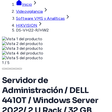
Inicio
Videovigilancia
Software VMS y Analíticas
HIKVISION
DS-VH22-R/HW2
1
/
5
Servidor de
Administración / DELL
4410T / Windows Server
2022/ 2 U Rack / 32 GB