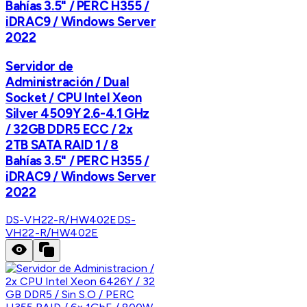
Bahías 3.5" / PERC H355 /
iDRAC9 / Windows Server
2022
Servidor de
Administración / Dual
Socket / CPU Intel Xeon
Silver 4509Y 2.6-4.1 GHz
/ 32GB DDR5 ECC / 2x
2TB SATA RAID 1 / 8
Bahías 3.5" / PERC H355 /
iDRAC9 / Windows Server
2022
DS-VH22-R/HW402E
DS-
VH22-R/HW402E