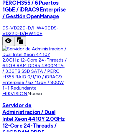
PERC H355 / 6 Puertos
1GbE / iDRAC9 Enterprise
/ Gestión OpenManage
DS-VD22D-D/HW40E
DS-
VD22D-D/HW40E
HIKVISION
Nuevo
Servidor de
Administracion / Dual
Intel Xeon 4410Y 2.0GHz
12-Core 24-Threads /