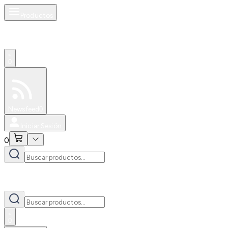
Productos
0
Especiales
Newsfeed
0
Iniciar Sesión
0
0