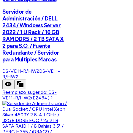
Servidor de
Administración / DELL
2434/ Windows Server
2022 / 1 U Rack / 16 GB
RAM DDR5 / 2 TB SATA X
2 para S.O. / Fuente
Redundante / Servidor
para Multiples Marcas
DS-VE11-R/HW2
DS-VE11-
R/HW2
Reemplazo sugerido:
DS-
VE11-R/HW2(E2434)