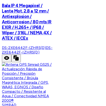
Bala IP 4 Megapixel /
Lente Mot. 2.8 a 12 mm /
Antiexplosion /
Anticorrosion / 80 mts IR
EXIR / H.265+ / IP68 /
Wiper / 316L / NEMA 4X /
ATEX / IECEx
DS-2XE6442F-IZHRS(D)
DS-
2XE6442F-IZHRS(D)
SIMRAD