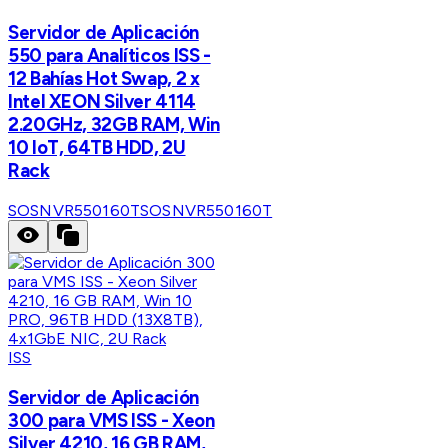
Servidor de Aplicación
550 para Analíticos ISS -
12 Bahías Hot Swap, 2 x
Intel XEON Silver 4114
2.20GHz, 32GB RAM, Win
10 IoT, 64TB HDD, 2U
Rack
SOSNVR550160T
SOSNVR550160T
ISS
Servidor de Aplicación
300 para VMS ISS - Xeon
Silver 4210, 16 GB RAM,