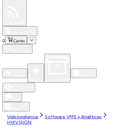
Especiales
Newsfeed
0
Iniciar Sesión
0
Carrito
Productos
Nuevos
Eventos
Para Ti
Caja Abierta
Soporte
Blog
Apps
Videovigilancia
Software VMS y Analíticas
HIKVISION