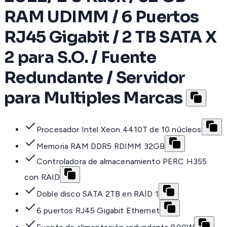
RAM UDIMM / 6 Puertos
RJ45 Gigabit / 2 TB SATA X
2 para S.O. / Fuente
Redundante / Servidor
para Multiples Marcas
Procesador Intel Xeon 4410T de 10 núcleos
Memoria RAM DDR5 RDIMM 32GB
Controladora de almacenamiento PERC H355
con RAID
Doble disco SATA 2TB en RAID 1
6 puertos RJ45 Gigabit Ethernet