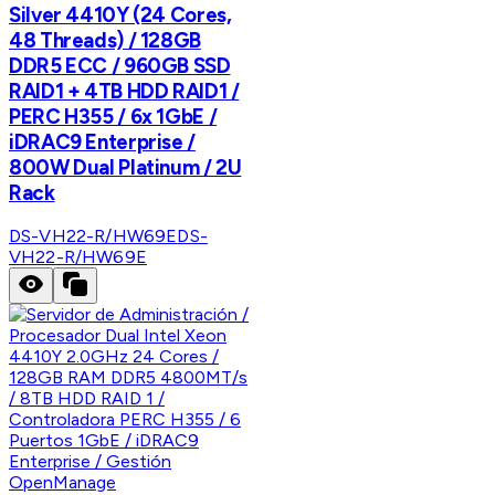
Silver 4410Y (24 Cores,
48 Threads) / 128GB
DDR5 ECC / 960GB SSD
RAID1 + 4TB HDD RAID1 /
PERC H355 / 6x 1GbE /
iDRAC9 Enterprise /
800W Dual Platinum / 2U
Rack
DS-VH22-R/HW69E
DS-
VH22-R/HW69E