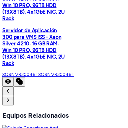
Win 10 PRO, 96TB HDD
(13X8TB), 4x1GbE NIC, 2U
Rack
Servidor de Aplicación
300 para VMS ISS - Xeon
Silver 4210, 16 GB RAM,
Win 10 PRO, 96TB HDD
(13X8TB), 4x1GbE NIC, 2U
Rack
SOSNVR30096T
SOSNVR30096T
Equipos Relacionados