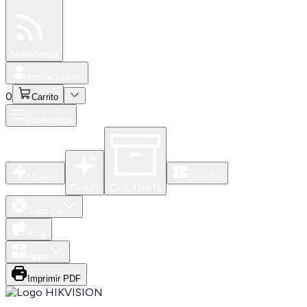
Especiales
Newsfeed
0
Iniciar Sesión
0
Carrito
Productos
Nuevos
Eventos
Para Ti
Caja Abierta
Soporte
Blog
Apps
Imprimir PDF