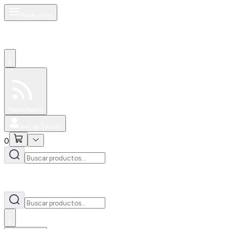
Productos
0
Especiales
Newsfeed
0
Iniciar Sesión
0
0