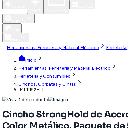
Nuevos
Eventos
Para Ti
Caja Abierta
Soporte
Blog
Apps
Herramientas, Ferretería y Material Eléctrico
Ferretería
Inicio
Herramientas, Ferretería y Material Eléctrico
Ferretería y Consumibles
Cinchos, Corbatas y Cintas
IMLT152H-L
Cincho StrongHold de Acero
Color Metálico, Paquete de