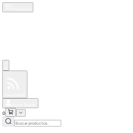
Productos
0
Especiales
Newsfeed
0
Iniciar Sesión
0