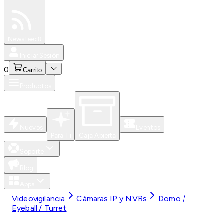
Especiales
Newsfeed
0
Iniciar Sesión
0
Carrito
Productos
Nuevos
Eventos
Para Ti
Caja Abierta
Soporte
Blog
Apps
Videovigilancia
Cámaras IP y NVRs
Domo /
Eyeball / Turret