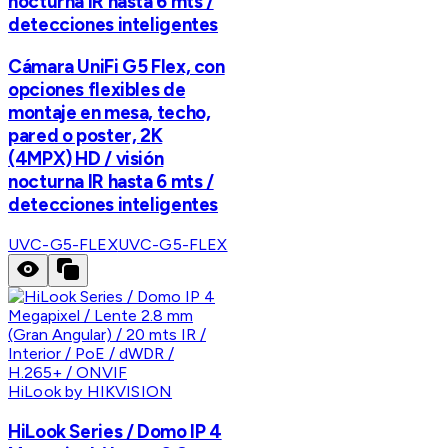
nocturna IR hasta 6 mts /
detecciones inteligentes
Cámara UniFi G5 Flex, con
opciones flexibles de
montaje en mesa, techo,
pared o poster, 2K
(4MPX) HD / visión
nocturna IR hasta 6 mts /
detecciones inteligentes
UVC-G5-FLEX
UVC-G5-FLEX
HiLook by HIKVISION
HiLook Series / Domo IP 4