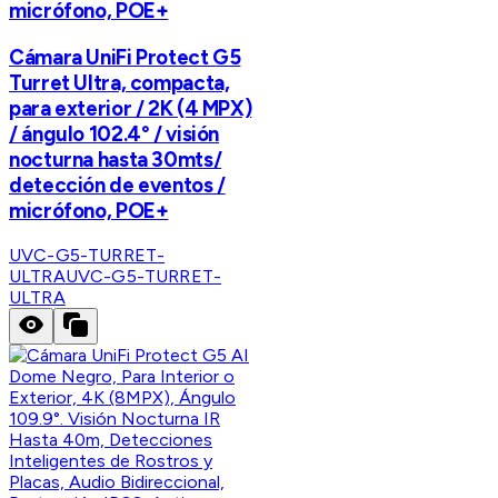
micrófono, POE+
Cámara UniFi Protect G5
Turret Ultra, compacta,
para exterior / 2K (4 MPX)
/ ángulo 102.4° / visión
nocturna hasta 30mts/
detección de eventos /
micrófono, POE+
UVC-G5-TURRET-
ULTRA
UVC-G5-TURRET-
ULTRA