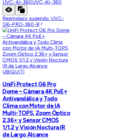
UVC-AI-360
UVC-AI-360
Reemplazo sugerido:
UVC-
G6-PRO-360-B
UBIQUITI
UniFi Protect G6 Pro
Dome – Cámara 4K PoE+
Antivandálica y Todo
Clima con Motor de IA
Multi-TOPS, Zoom Óptico
2.36× y Sensor CMOS
1/1.2 y Visión Noctura IR
de Largo Alcance