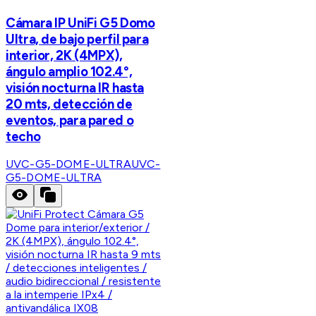
Cámara IP UniFi G5 Domo
Ultra, de bajo perfil para
interior, 2K (4MPX),
ángulo amplio 102.4°,
visión nocturna IR hasta
20 mts, detección de
eventos, para pared o
techo
UVC-G5-DOME-ULTRA
UVC-
G5-DOME-ULTRA