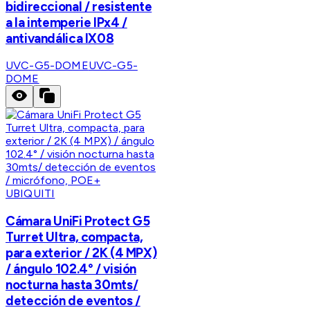
bidireccional / resistente
a la intemperie IPx4 /
antivandálica IX08
UVC-G5-DOME
UVC-G5-
DOME
UBIQUITI
Cámara UniFi Protect G5
Turret Ultra, compacta,
para exterior / 2K (4 MPX)
/ ángulo 102.4° / visión
nocturna hasta 30mts/
detección de eventos /