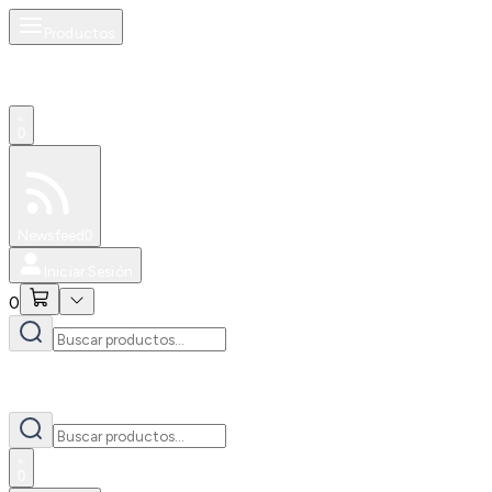
Productos
0
Especiales
Newsfeed
0
Iniciar Sesión
0
0