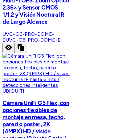
Multi-TOPS, Zoom Óptico
2.36× y Sensor CMOS
1/1.2 y Visión Noctura IR
de Largo Alcance
UVC-G6-PRO-DOME-
B
UVC-G6-PRO-DOME-B
UBIQUITI
Cámara UniFi G5 Flex, con
opciones flexibles de
montaje en mesa, techo,
pared o poster, 2K
(4MPX) HD / visión