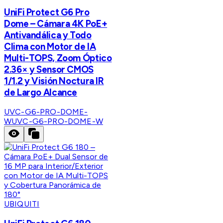
UniFi Protect G6 Pro
Dome – Cámara 4K PoE+
Antivandálica y Todo
Clima con Motor de IA
Multi-TOPS, Zoom Óptico
2.36× y Sensor CMOS
1/1.2 y Visión Noctura IR
de Largo Alcance
UVC-G6-PRO-DOME-
W
UVC-G6-PRO-DOME-W
UBIQUITI