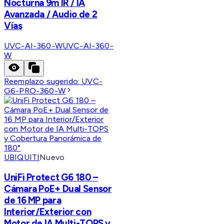
Nocturna 9m IR / IA
Avanzada / Audio de 2
Vías
UVC-AI-360-W
UVC-AI-360-
W
Reemplazo sugerido:
UVC-
G6-PRO-360-W
UBIQUITI
Nuevo
UniFi Protect G6 180 –
Cámara PoE+ Dual Sensor
de 16 MP para
Interior/Exterior con
Motor de IA Multi-TOPS y