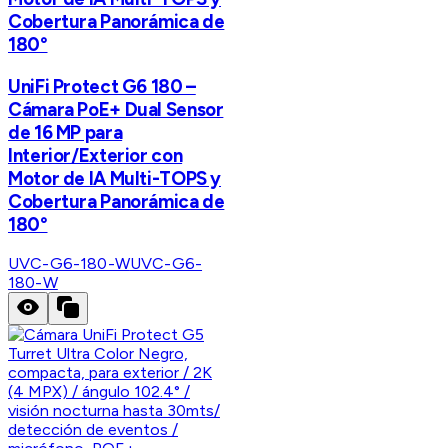
Cobertura Panorámica de
180°
UniFi Protect G6 180 –
Cámara PoE+ Dual Sensor
de 16 MP para
Interior/Exterior con
Motor de IA Multi-TOPS y
Cobertura Panorámica de
180°
UVC-G6-180-W
UVC-G6-
180-W