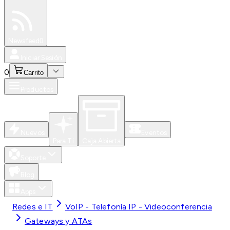
Especiales
Newsfeed
0
Iniciar Sesión
0
Carrito
Productos
Nuevos
Eventos
Para Ti
Caja Abierta
Soporte
Blog
Apps
Redes e IT
VoIP - Telefonía IP - Videoconferencia
Gateways y ATAs