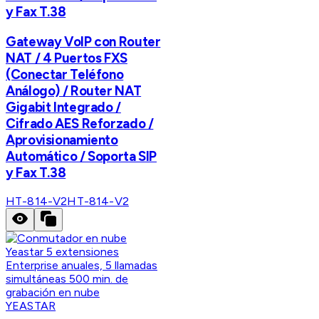
y Fax T.38
Gateway VoIP con Router
NAT / 4 Puertos FXS
(Conectar Teléfono
Análogo) / Router NAT
Gigabit Integrado /
Cifrado AES Reforzado /
Aprovisionamiento
Automático / Soporta SIP
y Fax T.38
HT-814-V2
HT-814-V2
YEASTAR