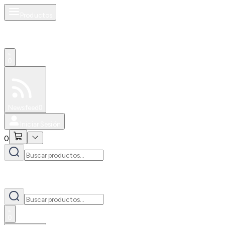
Productos
0
Especiales
Newsfeed
0
Iniciar Sesión
0
0