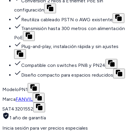
Conversión 2 hilos a Ethernet PoE sin
configuración
Reutiliza cableado PSTN o AWG existente
Transmisión hasta 300 metros con alimentación
PoE
Plug-and-play, instalación rápida y sin ajustes
Compatible con switches PN8 y PN24
Diseño compacto para espacios reducidos
Modelo
PN1
Marca
FANVIL
SAT
43201552
1 año de garantía
Inicia sesión para ver precios especiales