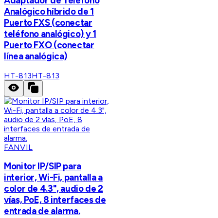
Adaptador de Teléfono
Analógico híbrido de 1
Puerto FXS (conectar
teléfono analógico) y 1
Puerto FXO (conectar
línea analógica)
HT-813
HT-813
FANVIL
Monitor IP/SIP para
interior, Wi-Fi, pantalla a
color de 4.3", audio de 2
vías, PoE, 8 interfaces de
entrada de alarma.