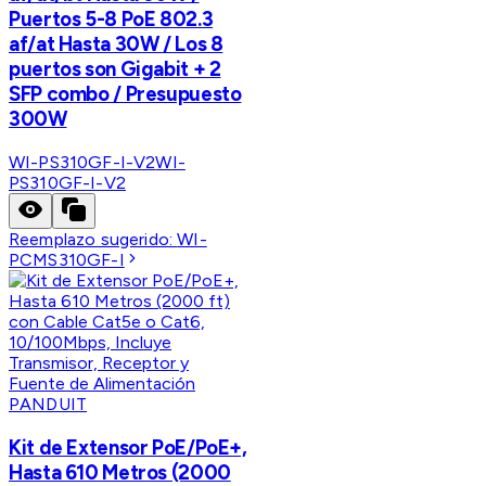
Puertos 5-8 PoE 802.3
af/at Hasta 30W / Los 8
puertos son Gigabit + 2
SFP combo / Presupuesto
300W
WI-PS310GF-I-V2
WI-
PS310GF-I-V2
Reemplazo sugerido:
WI-
PCMS310GF-I
PANDUIT
Kit de Extensor PoE/PoE+,
Hasta 610 Metros (2000