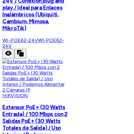
24V / Conexión plug and
play / Ideal para Enlaces
Inalámbricos (Ubiquiti,
Cambium, Mimosa,
MikroTik)
WI-POE62-24V
WI-POE62-
24V
HIKVISION
Extensor PoE+ (30 Watts
Entrada) / 100 Mbps con 2
Salidas PoE+ (30 Watts
Totales de Salida) / Uso