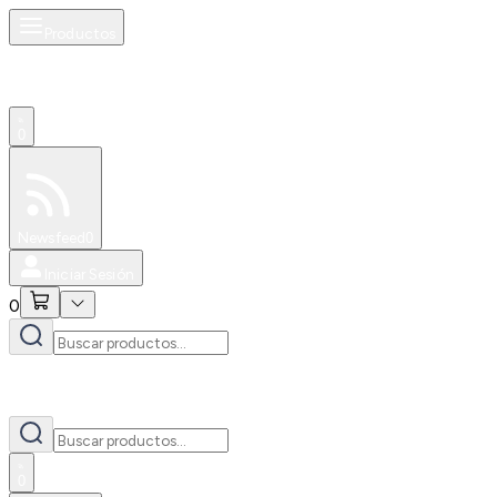
Productos
0
Especiales
Newsfeed
0
Iniciar Sesión
0
0