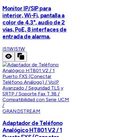
Monitor IP/SIP para
interior, Wi-Fi, pantalla a
color de 4.3", audio de 2
vías, PoE, 8 interfaces de
entrada de alarma.
I51W
I51W
GRANDSTREAM
Adaptador de Teléfono
Analógico HT801 V2 / 1