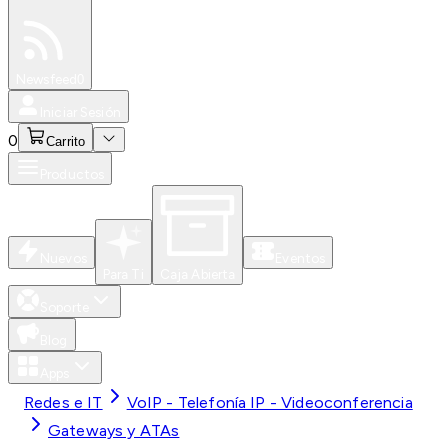
Especiales
Newsfeed
0
Iniciar Sesión
0
Carrito
Productos
Nuevos
Eventos
Para Ti
Caja Abierta
Soporte
Blog
Apps
Redes e IT
VoIP - Telefonía IP - Videoconferencia
Gateways y ATAs