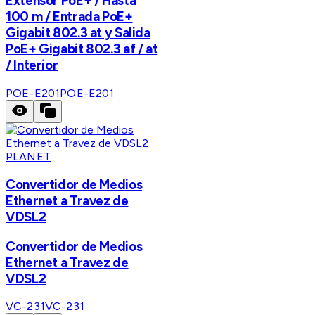
Extensor PoE+ / Hasta
100 m / Entrada PoE+
Gigabit 802.3 at y Salida
PoE+ Gigabit 802.3 af / at
/ Interior
POE-E201
POE-E201
PLANET
Convertidor de Medios
Ethernet a Travez de
VDSL2
Convertidor de Medios
Ethernet a Travez de
VDSL2
VC-231
VC-231