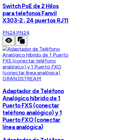
Switch PoE de 2 Hilos
para telefonos Fanvil
X303-2 , 24 puertos RJ11
PN24
PN24
GRANDSTREAM
Adaptador de Teléfono
Analógico híbrido de 1
Puerto FXS (conectar
teléfono analógico) y 1
Puerto FXO (conectar
línea analógica)