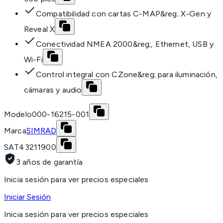
Compatibilidad con cartas C-MAP&reg; X-Gen y
Reveal X
Conectividad NMEA 2000&reg;, Ethernet, USB y
Wi-Fi
Control integral con CZone&reg; para iluminación,
cámaras y audio
Modelo
000-16215-001
Marca
SIMRAD
SAT
43211900
3 años de garantía
Inicia sesión para ver precios especiales
Iniciar Sesión
Inicia sesión para ver precios especiales