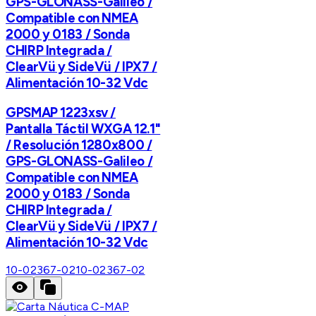
GPS-GLONASS-Galileo /
Compatible con NMEA
2000 y 0183 / Sonda
CHIRP Integrada /
ClearVü y SideVü / IPX7 /
Alimentación 10-32 Vdc
GPSMAP 1223xsv /
Pantalla Táctil WXGA 12.1"
/ Resolución 1280x800 /
GPS-GLONASS-Galileo /
Compatible con NMEA
2000 y 0183 / Sonda
CHIRP Integrada /
ClearVü y SideVü / IPX7 /
Alimentación 10-32 Vdc
10-02367-02
10-02367-02