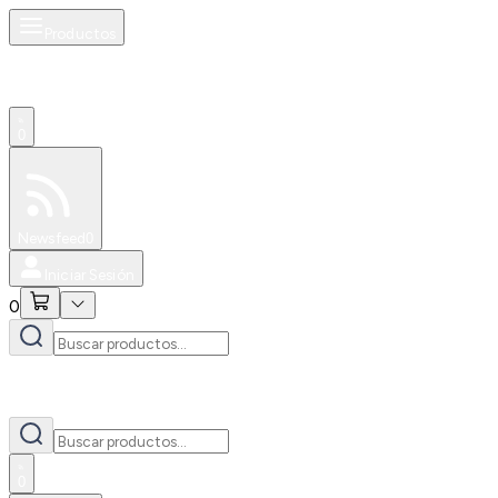
Productos
0
Especiales
Newsfeed
0
Iniciar Sesión
0
0