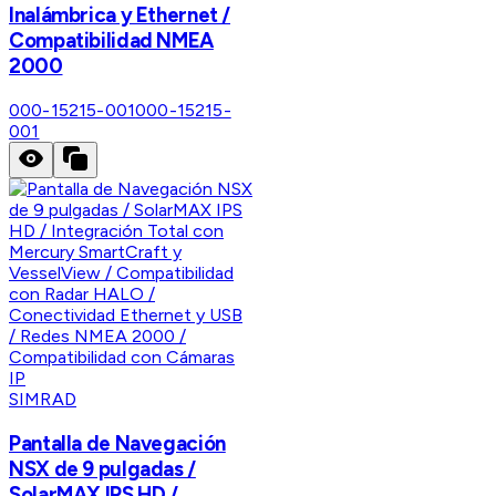
Inalámbrica y Ethernet /
Compatibilidad NMEA
2000
000-15215-001
000-15215-
001
SIMRAD
Pantalla de Navegación
NSX de 9 pulgadas /
SolarMAX IPS HD /