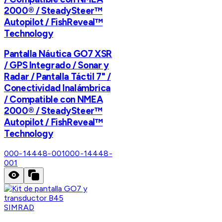
2000® / SteadySteer™
Autopilot / FishReveal™
Technology
Pantalla Náutica GO7 XSR
/ GPS Integrado / Sonar y
Radar / Pantalla Táctil 7" /
Conectividad Inalámbrica
/ Compatible con NMEA
2000® / SteadySteer™
Autopilot / FishReveal™
Technology
000-14448-001
000-14448-
001
SIMRAD