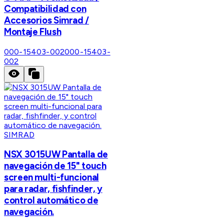
Compatibilidad con
Accesorios Simrad /
Montaje Flush
000-15403-002
000-15403-
002
SIMRAD
NSX 3015UW Pantalla de
navegación de 15" touch
screen multi-funcional
para radar, fishfinder, y
control automático de
navegación.