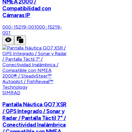
NMEA 2000 /
Compatibilidad con
Cámaras IP
000-15219-001
000-15219-
001
SIMRAD
Pantalla Náutica GO7 XSR
/ GPS Integrado / Sonar y
Radar / Pantalla Táctil 7" /
Conectividad Inalámbrica
/ Compatible con NMEA