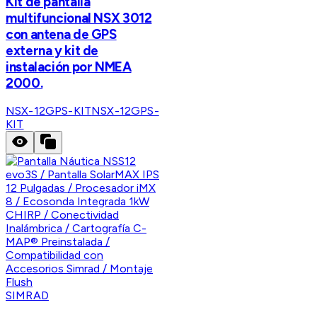
Kit de pantalla
multifuncional NSX 3012
con antena de GPS
externa y kit de
instalación por NMEA
2000.
NSX-12GPS-KIT
NSX-12GPS-
KIT
SIMRAD