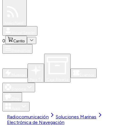
Especiales
Newsfeed
0
Iniciar Sesión
0
Carrito
Productos
Nuevos
Eventos
Para Ti
Caja Abierta
Soporte
Blog
Apps
Radiocomunicación
Soluciones Marinas
Electrónica de Navegación