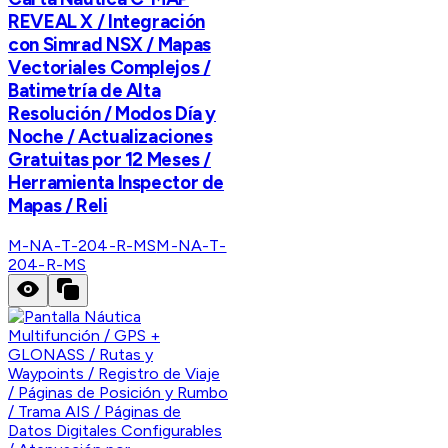
REVEAL X / Integración
con Simrad NSX / Mapas
Vectoriales Complejos /
Batimetría de Alta
Resolución / Modos Día y
Noche / Actualizaciones
Gratuitas por 12 Meses /
Herramienta Inspector de
Mapas / Reli
M-NA-T-204-R-MS
M-NA-T-
204-R-MS