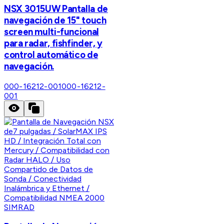
NSX 3015UW Pantalla de
navegación de 15" touch
screen multi-funcional
para radar, fishfinder, y
control automático de
navegación.
000-16212-001
000-16212-
001
SIMRAD