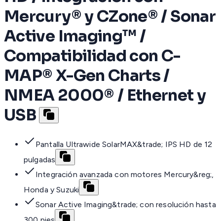
Mercury® y CZone® / Sonar
Active Imaging™ /
Compatibilidad con C-
MAP® X-Gen Charts /
NMEA 2000® / Ethernet y
USB
Pantalla Ultrawide SolarMAX&trade; IPS HD de 12
pulgadas
Integración avanzada con motores Mercury&reg;,
Honda y Suzuki
Sonar Active Imaging&trade; con resolución hasta
300 pies