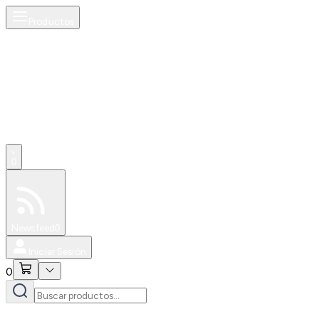
Productos
0
Especiales
Newsfeed
0
Iniciar Sesión
0