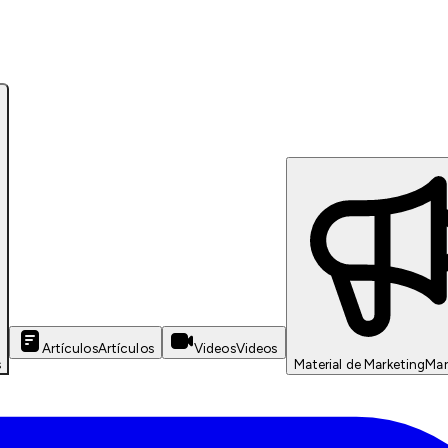
Artículos
Artículos
Videos
Videos
s
Material de Marketing
Mar