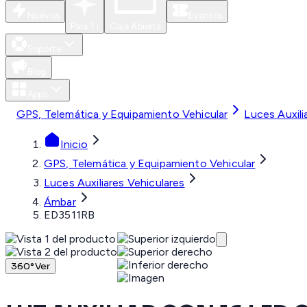
Nuevos
Eventos
Para Ti
Caja Abierta
Soporte
Blog
Apps
GPS, Telemática y Equipamiento Vehicular
Luces Auxili
Inicio
GPS, Telemática y Equipamiento Vehicular
Luces Auxiliares Vehiculares
Ámbar
ED3511RB
360°
Ver