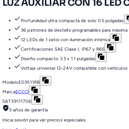
LUZ AUXILIAR CON 16 LED 
Profundidad ultra compacta de solo 0.5 pulgadas
36 patrones de destello programables para máxima v
12 LEDs de 1 vatio con iluminación intensa
Certificaciones SAE Clase I, IP67 y R65
Diseño compacto 3.3 x 1.1 pulgadas
Voltaje universal 12-24V compatible con vehículos
Modelo
ED3511RB
Marca
ECCO
SAT
39111706
5 años de garantía
Inicia sesión para ver precios especiales