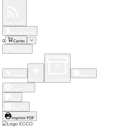
Especiales
Newsfeed
0
Iniciar Sesión
0
Carrito
Productos
Nuevos
Eventos
Para Ti
Caja Abierta
Soporte
Blog
Apps
Imprimir PDF