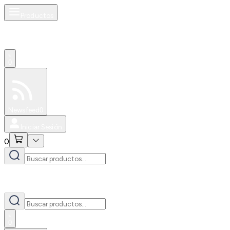
Productos
0
Especiales
Newsfeed
0
Iniciar Sesión
0
0