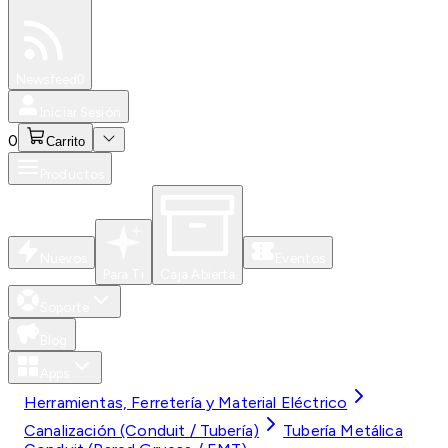
Especiales
Newsfeed
0
Iniciar Sesión
0
Carrito
Productos
Nuevos
Eventos
Para Ti
Caja Abierta
Soporte
Blog
Apps
Herramientas, Ferretería y Material Eléctrico
Canalización (Conduit / Tubería)
Tubería Metálica