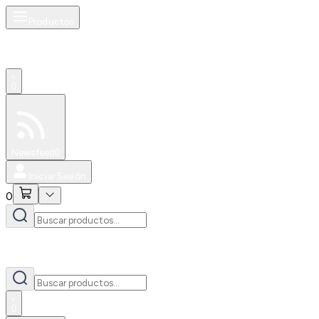
Productos
0
Especiales
Newsfeed
0
Iniciar Sesión
0
0