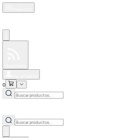
Productos
0
Especiales
Newsfeed
0
Iniciar Sesión
0
0