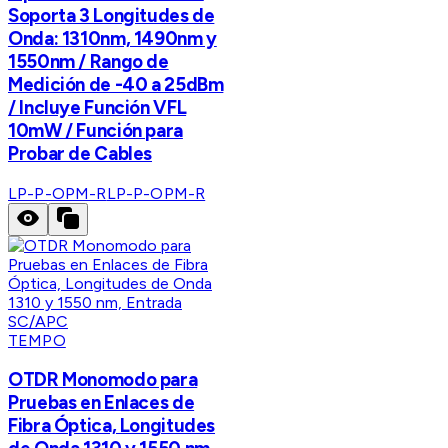
Soporta 3 Longitudes de
Onda: 1310nm, 1490nm y
1550nm / Rango de
Medición de -40 a 25dBm
/ Incluye Función VFL
10mW / Función para
Probar de Cables
LP-P-OPM-R
LP-P-OPM-R
TEMPO
OTDR Monomodo para
Pruebas en Enlaces de
Fibra Óptica, Longitudes