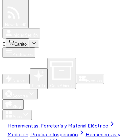
Especiales
Newsfeed
0
Iniciar Sesión
0
Carrito
Productos
Nuevos
Eventos
Para Ti
Caja Abierta
Soporte
Blog
Apps
Herramientas, Ferretería y Material Eléctrico
Medición, Prueba e Inspección
Herramientas y