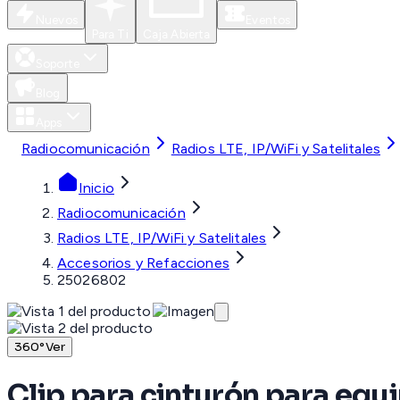
Nuevos
Eventos
Para Ti
Caja Abierta
Soporte
Blog
Apps
Radiocomunicación
Radios LTE, IP/WiFi y Satelitales
Inicio
Radiocomunicación
Radios LTE, IP/WiFi y Satelitales
Accesorios y Refacciones
25026802
360°
Ver
Clip para cinturón para e