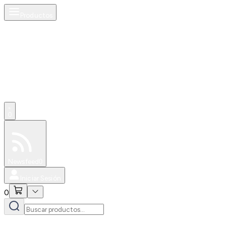
Productos
0
Especiales
Newsfeed
0
Iniciar Sesión
0