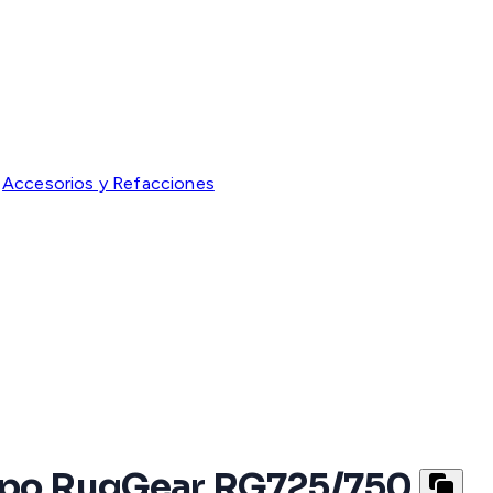
Accesorios y Refacciones
quipo RugGear RG725/750