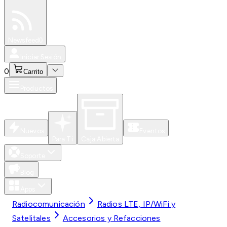
Especiales
Newsfeed
0
Iniciar Sesión
0
Carrito
Productos
Nuevos
Eventos
Para Ti
Caja Abierta
Soporte
Blog
Apps
Radiocomunicación
Radios LTE, IP/WiFi y
Satelitales
Accesorios y Refacciones