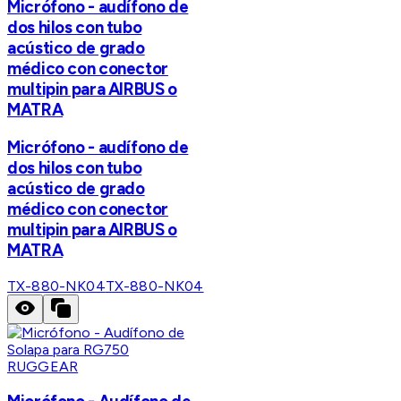
Micrófono - audífono de
dos hilos con tubo
acústico de grado
médico con conector
multipin para AIRBUS o
MATRA
Micrófono - audífono de
dos hilos con tubo
acústico de grado
médico con conector
multipin para AIRBUS o
MATRA
TX-880-NK04
TX-880-NK04
RUGGEAR