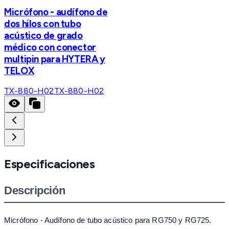
Micrófono - audífono de
dos hilos con tubo
acústico de grado
médico con conector
multipin para HYTERA y
TELOX
TX-880-H02
TX-880-H02
Especificaciones
Descripción
Micrófono - Audífono de tubo acústico para RG750 y RG725.