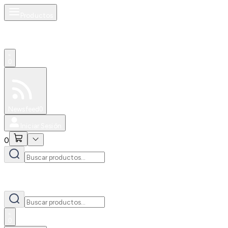
Productos
0
Especiales
Newsfeed
0
Iniciar Sesión
0
0