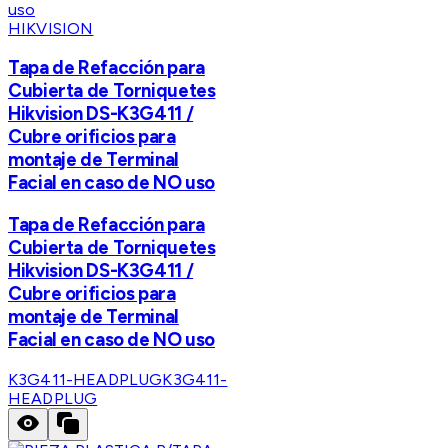
HIKVISION
Tapa de Refacción para
Cubierta de Torniquetes
Hikvision DS-K3G411 /
Cubre orificios para
montaje de Terminal
Facial en caso de NO uso
Tapa de Refacción para
Cubierta de Torniquetes
Hikvision DS-K3G411 /
Cubre orificios para
montaje de Terminal
Facial en caso de NO uso
K3G411-HEADPLUG
K3G411-
HEADPLUG