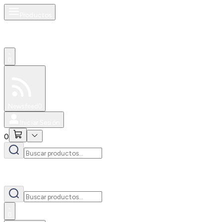
Productos
0
Especiales
Newsfeed
0
Iniciar Sesión
0
0