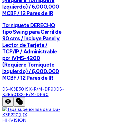
(Requiere Torniquete
Izquierdo) / 6,000,000
MCBF / 12 Pares de IR
Torniquete DERECHO
tipo Swing para Carril de
90 cms / Incluye Panel y
Lector de Tarjeta /
TCP/IP / Administrable
por iVMS-4200
(Requiere Torniquete
Izquierdo) / 6,000,000
MCBF / 12 Pares de IR
DS-K3B501SX-R/M-DP90
DS-
K3B501SX-R/M-DP90
HIKVISION