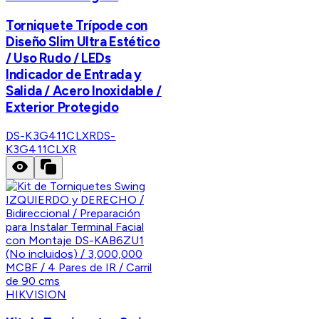
Torniquete Trípode con
Diseño Slim Ultra Estético
/ Uso Rudo / LEDs
Indicador de Entrada y
Salida / Acero Inoxidable /
Exterior Protegido
DS-K3G411CLXR
DS-
K3G411CLXR
HIKVISION