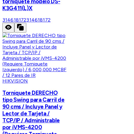
torniquete modelo DS-
K3G411(L)X
314618172
314618172
HIKVISION
Torniquete DERECHO
tipo Swing para Carril de
90 cms / Incluye Panel y
Lector de Tarjeta /
TCP/IP / Administrable
por iVMS-4200