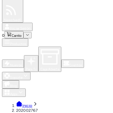
Especiales
Newsfeed
0
Iniciar Sesión
0
Carrito
Productos
Nuevos
Eventos
Para Ti
Caja Abierta
Soporte
Blog
Apps
Inicio
202002767