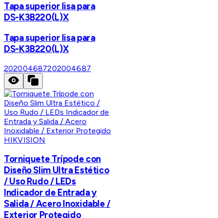
Tapa superior lisa para
DS-K3B220(L)X
Tapa superior lisa para
DS-K3B220(L)X
202004687
202004687
HIKVISION
Torniquete Trípode con
Diseño Slim Ultra Estético
/ Uso Rudo / LEDs
Indicador de Entrada y
Salida / Acero Inoxidable /
Exterior Protegido