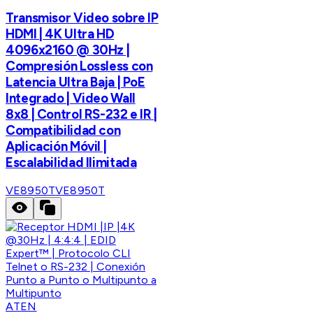
Transmisor Video sobre IP
HDMI | 4K Ultra HD
4096x2160 @ 30Hz |
Compresión Lossless con
Latencia Ultra Baja | PoE
Integrado | Video Wall
8x8 | Control RS-232 e IR |
Compatibilidad con
Aplicación Móvil |
Escalabilidad Ilimitada
VE8950T
VE8950T
ATEN