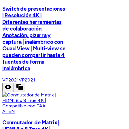
Switch de presentaciones
| Resolución 4K |
Diferentes herramientas
de colaboración:
Anotación, pizarra y
captura | inalámbrico con
Quad View | Multi-view se
pueden compartir hasta 4
fuentes de forma
inalámbrica
VP2021
VP2021
ATEN
Conmutador de Matrix |