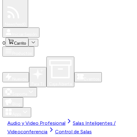
Especiales
Newsfeed
0
Iniciar Sesión
0
Carrito
Productos
Nuevos
Eventos
Para Ti
Caja Abierta
Soporte
Blog
Apps
Audio y Video Profesional
Salas Inteligentes /
Videoconferencia
Control de Salas