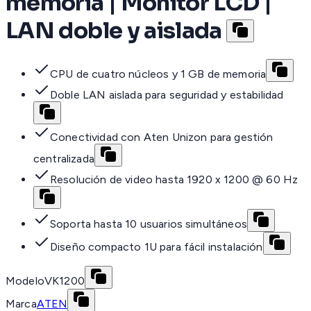
memoria | Monitor LCD |
LAN doble y aislada
CPU de cuatro núcleos y 1 GB de memoria
Doble LAN aislada para seguridad y estabilidad
Conectividad con Aten Unizon para gestión
centralizada
Resolución de video hasta 1920 x 1200 @ 60 Hz
Soporta hasta 10 usuarios simultáneos
Diseño compacto 1U para fácil instalación
Modelo
VK1200
Marca
ATEN