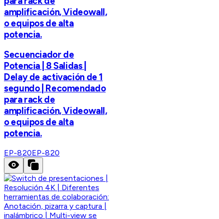
para rack de
amplificación, Videowall,
o equipos de alta
potencia.
Secuenciador de
Potencia | 8 Salidas |
Delay de activación de 1
segundo | Recomendado
para rack de
amplificación, Videowall,
o equipos de alta
potencia.
EP-820
EP-820