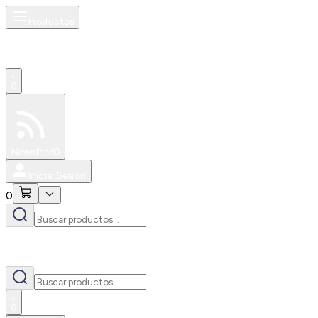
Productos
0
Especiales
Newsfeed
0
Iniciar Sesión
0
0