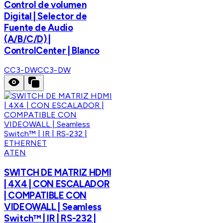
Control de volumen
Digital | Selector de
Fuente de Audio
(A/B/C/D) |
ControlCenter | Blanco
CC3-DW
CC3-DW
ATEN
SWITCH DE MATRIZ HDMI
| 4X4 | CON ESCALADOR
| COMPATIBLE CON
VIDEOWALL | Seamless
Switch™ | IR | RS-232 |