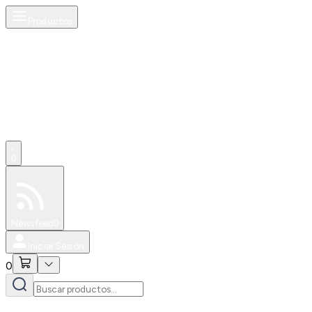
Productos
0
Especiales
Newsfeed
0
Iniciar Sesión
0