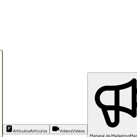
Artículos
Artículos
Videos
Videos
s
Material de Marketing
Mar