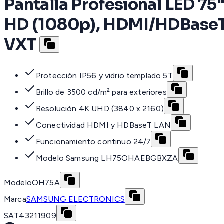
Pantalla Profesional LED 75"
HD (1080p), HDMI/HDBaseT 
VXT
Protección IP56 y vidrio templado 5T
Brillo de 3500 cd/m² para exteriores
Resolución 4K UHD (3840 x 2160)
Conectividad HDMI y HDBaseT LAN
Funcionamiento continuo 24/7
Modelo Samsung LH75OHAEBGBXZA
Modelo
OH75A
Marca
SAMSUNG ELECTRONICS
SAT
43211909