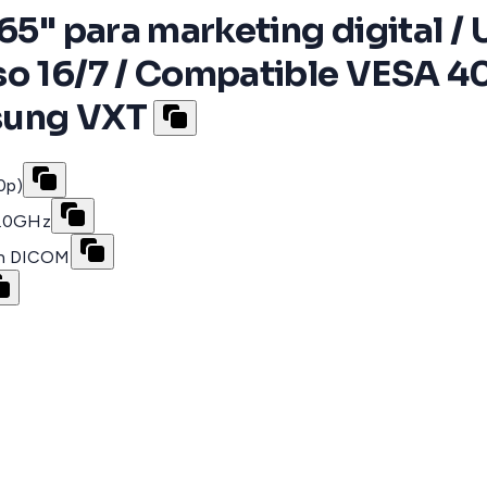
 65" para marketing digital 
so 16/7 / Compatible VESA 
sung VXT
0p)
/5.0GHz
ón DICOM