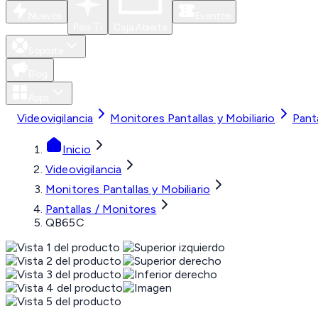
Nuevos
Eventos
Para Ti
Caja Abierta
Soporte
Blog
Apps
Videovigilancia
Monitores Pantallas y Mobiliario
Pant
Inicio
Videovigilancia
Monitores Pantallas y Mobiliario
Pantallas / Monitores
QB65C