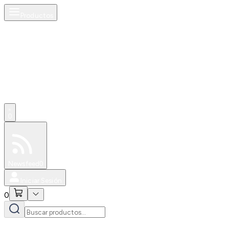
Productos
0
Especiales
Newsfeed
0
Iniciar Sesión
0