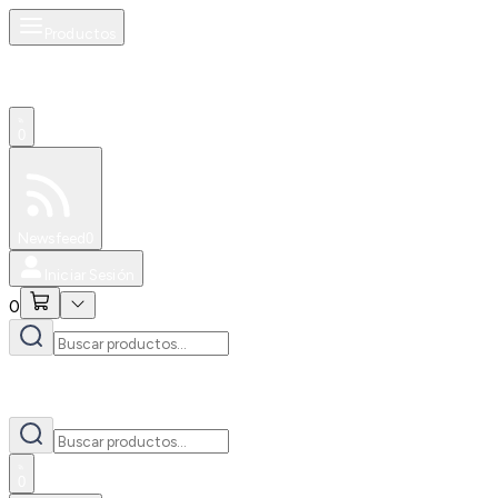
Productos
0
Especiales
Newsfeed
0
Iniciar Sesión
0
0