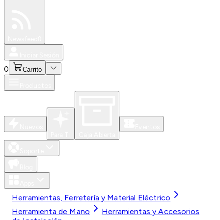
Especiales
Newsfeed
0
Iniciar Sesión
0
Carrito
Productos
Nuevos
Eventos
Para Ti
Caja Abierta
Soporte
Blog
Apps
Herramientas, Ferretería y Material Eléctrico
Herramienta de Mano
Herramientas y Accesorios