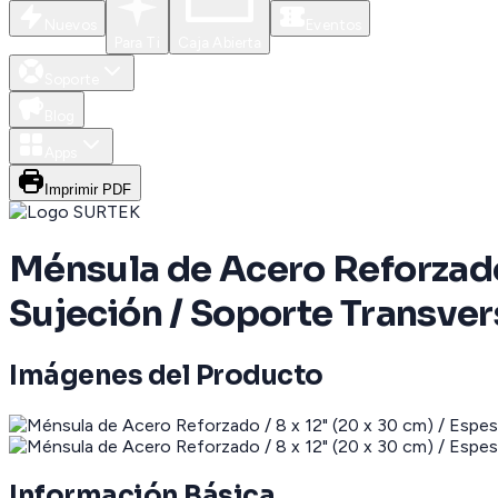
Nuevos
Eventos
Para Ti
Caja Abierta
Soporte
Blog
Apps
Imprimir PDF
Ménsula de Acero Reforzado 
Sujeción / Soporte Transvers
Imágenes del Producto
Información Básica