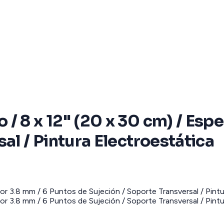
/ 8 x 12" (20 x 30 cm) / Esp
al / Pintura Electroestática