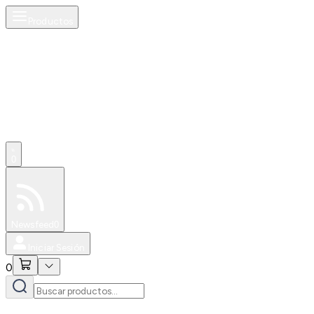
Productos
0
Especiales
Newsfeed
0
Iniciar Sesión
0