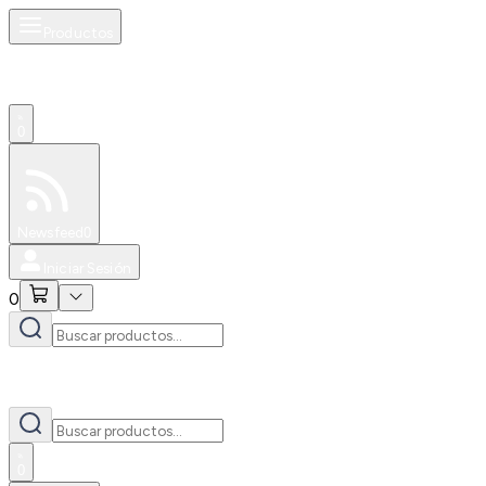
Productos
0
Especiales
Newsfeed
0
Iniciar Sesión
0
0