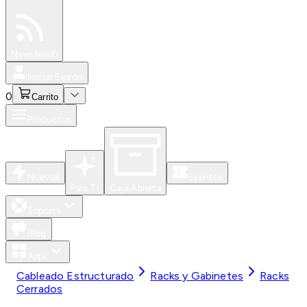
Especiales
Newsfeed
0
Iniciar Sesión
0
Carrito
Productos
Nuevos
Eventos
Para Ti
Caja Abierta
Soporte
Blog
Apps
Cableado Estructurado
Racks y Gabinetes
Racks
Cerrados