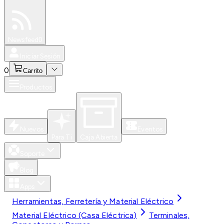
Especiales
Newsfeed
0
Iniciar Sesión
0
Carrito
Productos
Nuevos
Eventos
Para Ti
Caja Abierta
Soporte
Blog
Apps
Herramientas, Ferretería y Material Eléctrico
Material Eléctrico (Casa Eléctrica)
Terminales,