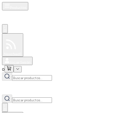
Productos
0
Especiales
Newsfeed
0
Iniciar Sesión
0
0