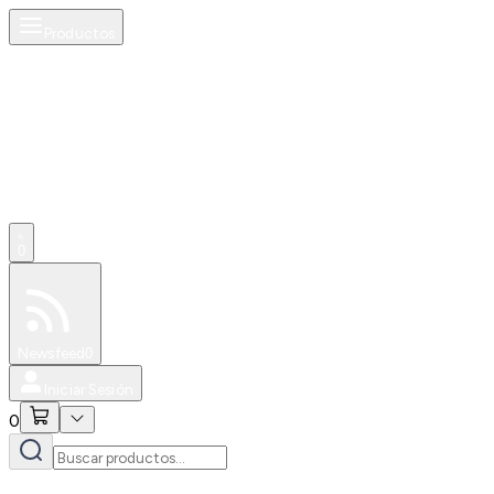
Productos
0
Especiales
Newsfeed
0
Iniciar Sesión
0