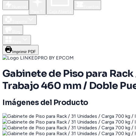
Nuevos
Eventos
Para Ti
Caja Abierta
Soporte
Blog
Apps
Imprimir PDF
Gabinete de Piso para Rack 
Trabajo 460 mm / Doble Pu
Imágenes del Producto