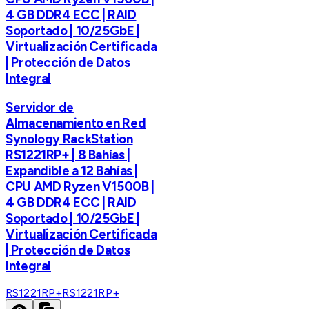
4 GB DDR4 ECC | RAID
Soportado | 10/25GbE |
Virtualización Certificada
| Protección de Datos
Integral
Servidor de
Almacenamiento en Red
Synology RackStation
RS1221RP+ | 8 Bahías |
Expandible a 12 Bahías |
CPU AMD Ryzen V1500B |
4 GB DDR4 ECC | RAID
Soportado | 10/25GbE |
Virtualización Certificada
| Protección de Datos
Integral
RS1221RP+
RS1221RP+