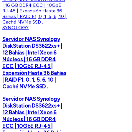
SYNOLOGY
Servidor NAS Synology
DiskStation DS3622xs+ |
12 Bahías | Intel Xeon 6
Núcleos | 16 GB DDR4
ECC | 10GbE RJ-45 |
Expansión Hasta 36 Bahías
| RAID F1, 0, 1, 5, 6, 10 |
Caché NVMe SSD .
Servidor NAS Synology
DiskStation DS3622xs+ |
12 Bahías | Intel Xeon 6
Núcleos | 16 GB DDR4
ECC | 10GbE RJ-45 |