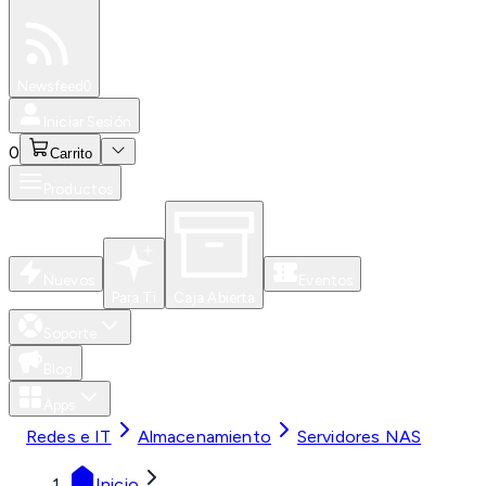
Especiales
Newsfeed
0
Iniciar Sesión
0
Carrito
Productos
Nuevos
Eventos
Para Ti
Caja Abierta
Soporte
Blog
Apps
Redes e IT
Almacenamiento
Servidores NAS
Inicio