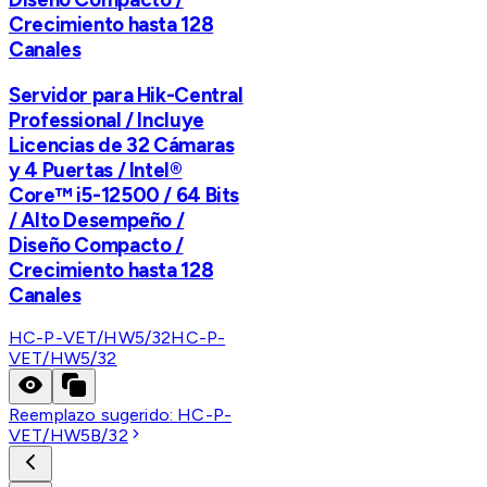
Crecimiento hasta 128
Canales
Servidor para Hik-Central
Professional / Incluye
Licencias de 32 Cámaras
y 4 Puertas / Intel®
Core™ i5-12500 / 64 Bits
/ Alto Desempeño /
Diseño Compacto /
Crecimiento hasta 128
Canales
HC-P-VET/HW5/32
HC-P-
VET/HW5/32
Reemplazo sugerido:
HC-P-
VET/HW5B/32