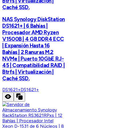
Btrfs | Virtualización |
Caché SSD.
NAS Synology DiskStation
DS1621+ | 6 Bahías |
Procesador AMD Ryzen
V1500B | 4 GB DDR4 ECC
| Expansión Hasta 16
Bahías | 2 Ranuras M.2
NVMe | Puerto 10GbE RJ-
45 | Compatibilidad RAID |
Btrfs | Virtualización |
Caché SSD.
DS1621+
DS1621+