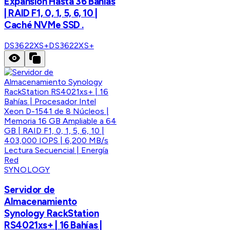
Expansión Hasta 36 Bahías
| RAID F1, 0, 1, 5, 6, 10 |
Caché NVMe SSD .
DS3622XS+
DS3622XS+
SYNOLOGY
Servidor de
Almacenamiento
Synology RackStation
RS4021xs+ | 16 Bahías |