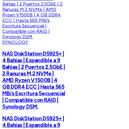
SYNOLOGY
NAS DiskStation DS925+ |
4 Bahías | Expandible a 9
Bahías | 2 Puertos 2.5GbE |
2 Ranuras M.2 NVMe |
AMD Ryzen V1500B | 4
GB DDR4 ECC | Hasta 565
MB/s Escritura Secuencial
| Compatible con RAID |
Synology DSM.
NAS DiskStation DS925+ |
4 Bahías | Expandible a 9