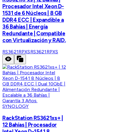
Procesador Intel Xeon D-
1531 de 6 Núcleos | 8 GB
DDR4 ECC | Expandible a
36 Bahías | Energía
Redundante | Compatible
con Virtualización y RAID.
RS3621RPXS
RS3621RPXS
SYNOLOGY
RackStation RS3621xs+ |
12 Bahías | Procesador
Intel Xeon D-1541 8