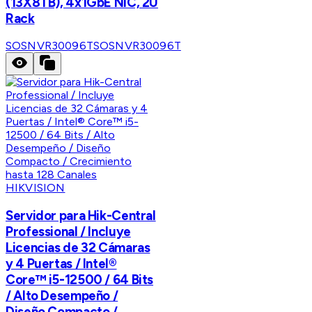
(13X8TB), 4x1GbE NIC, 2U
Rack
SOSNVR30096T
SOSNVR30096T
HIKVISION
Servidor para Hik-Central
Professional / Incluye
Licencias de 32 Cámaras
y 4 Puertas / Intel®
Core™ i5-12500 / 64 Bits
/ Alto Desempeño /
Diseño Compacto /