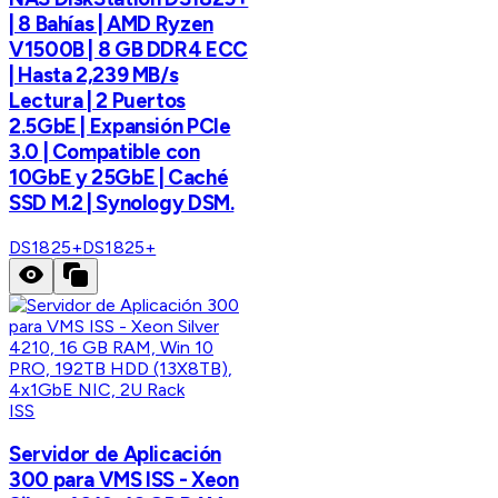
| 8 Bahías | AMD Ryzen
V1500B | 8 GB DDR4 ECC
| Hasta 2,239 MB/s
Lectura | 2 Puertos
2.5GbE | Expansión PCIe
3.0 | Compatible con
10GbE y 25GbE | Caché
SSD M.2 | Synology DSM.
DS1825+
DS1825+
ISS
Servidor de Aplicación
300 para VMS ISS - Xeon