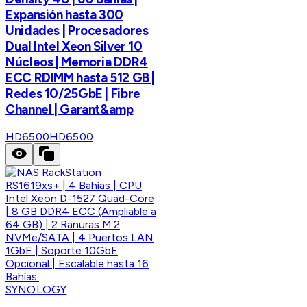
Expansión hasta 300
Unidades | Procesadores
Dual Intel Xeon Silver 10
Núcleos | Memoria DDR4
ECC RDIMM hasta 512 GB |
Redes 10/25GbE | Fibre
Channel | Garant&amp
HD6500
HD6500
SYNOLOGY