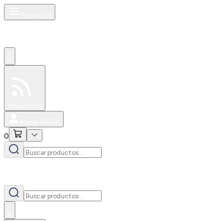
Productos
0
Especiales
Newsfeed
0
Iniciar Sesión
0
0