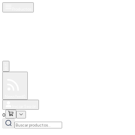
Productos
0
Especiales
Newsfeed
0
Iniciar Sesión
0