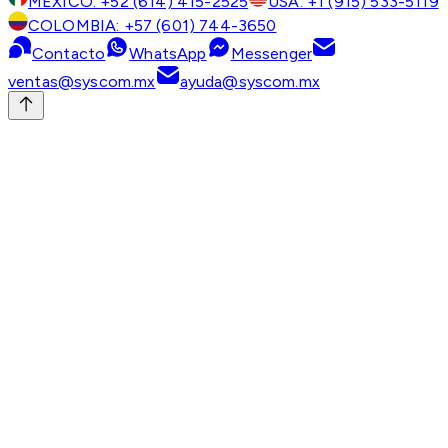
MÉXICO: +52 (614) 415-2525
USA: +1 (915) 533-5119
COLOMBIA: +57 (601) 744-3650
Contacto
WhatsApp
Messenger
ventas@syscom.mx
ayuda@syscom.mx