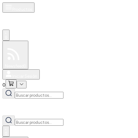
Productos
0
Especiales
Newsfeed
0
Iniciar Sesión
0
0