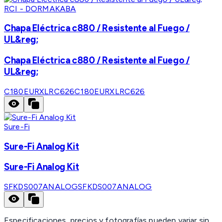
RCI - DORMAKABA
Chapa Eléctrica c880 / Resistente al Fuego /
UL&reg;
Chapa Eléctrica c880 / Resistente al Fuego /
UL&reg;
C180EURXLRC626
C180EURXLRC626
Sure-Fi
Sure-Fi Analog Kit
Sure-Fi Analog Kit
SFKDS007ANALOG
SFKDS007ANALOG
Especificaciones, precios y fotografías pueden variar sin