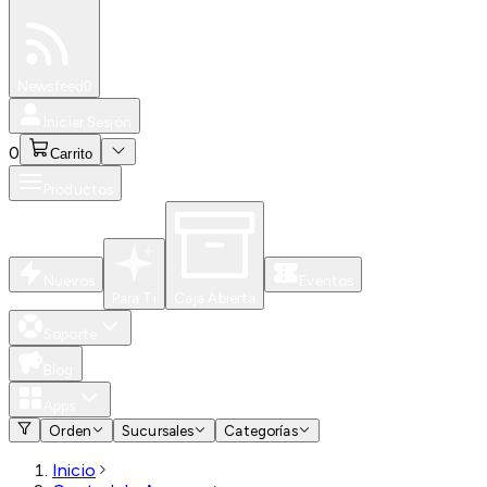
Especiales
Newsfeed
0
Iniciar Sesión
0
Carrito
Productos
Nuevos
Eventos
Para Ti
Caja Abierta
Soporte
Blog
Apps
Orden
Sucursales
Categorías
Inicio