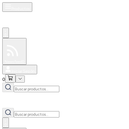
Productos
0
Especiales
Newsfeed
0
Iniciar Sesión
0
0