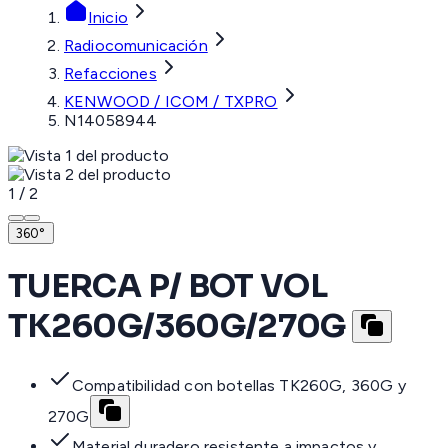
Inicio
Radiocomunicación
Refacciones
KENWOOD / ICOM / TXPRO
N14058944
1
/
2
360°
TUERCA P/ BOT VOL
TK260G/360G/270G
Compatibilidad con botellas TK260G, 360G y
270G
Material duradero resistente a impactos y