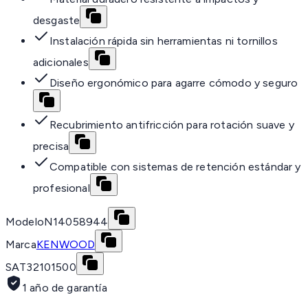
desgaste
Instalación rápida sin herramientas ni tornillos
adicionales
Diseño ergonómico para agarre cómodo y seguro
Recubrimiento antifricción para rotación suave y
precisa
Compatible con sistemas de retención estándar y
profesional
Modelo
N14058944
Marca
KENWOOD
SAT
32101500
1 año de garantía