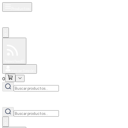
Productos
0
Especiales
Newsfeed
0
Iniciar Sesión
0
0