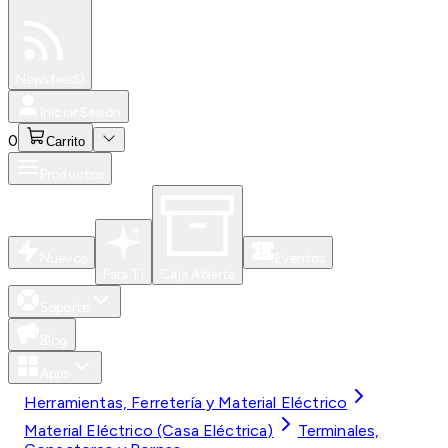
Especiales
Newsfeed
0
Iniciar Sesión
0
Carrito
Productos
Nuevos
Eventos
Para Ti
Caja Abierta
Soporte
Blog
Apps
Herramientas, Ferretería y Material Eléctrico
Material Eléctrico (Casa Eléctrica)
Terminales,