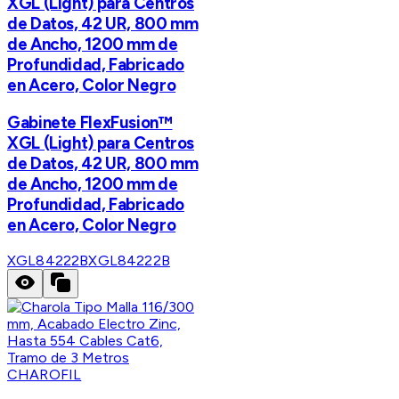
XGL (Light) para Centros
de Datos, 42 UR, 800 mm
de Ancho, 1200 mm de
Profundidad, Fabricado
en Acero, Color Negro
Gabinete FlexFusion™
XGL (Light) para Centros
de Datos, 42 UR, 800 mm
de Ancho, 1200 mm de
Profundidad, Fabricado
en Acero, Color Negro
XGL84222B
XGL84222B
CHAROFIL