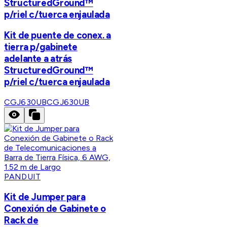
StructuredGround™
p/riel c/tuerca enjaulada
Kit de puente de conex. a
tierra p/gabinete
adelante a atrás
StructuredGround™
p/riel c/tuerca enjaulada
CGJ630UB
CGJ630UB
PANDUIT
Kit de Jumper para
Conexión de Gabinete o
Rack de