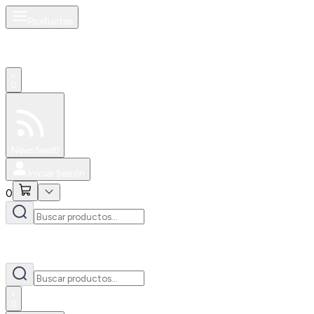
Productos
0
Especiales
Newsfeed
0
Iniciar Sesión
0
0