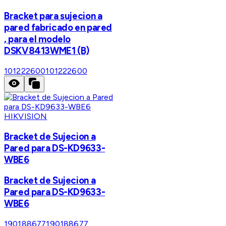
Bracket para sujecion a
pared fabricado en pared
, para el modelo
DSKV8413WME1 (B)
101222600
101222600
HIKVISION
Bracket de Sujecion a
Pared para DS-KD9633-
WBE6
Bracket de Sujecion a
Pared para DS-KD9633-
WBE6
190188677
190188677