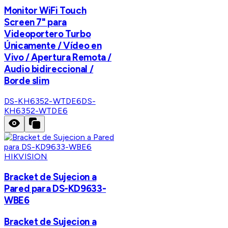
Monitor WiFi Touch
Screen 7" para
Videoportero Turbo
Únicamente / Vídeo en
Vivo / Apertura Remota /
Audio bidireccional /
Borde slim
DS-KH6352-WTDE6
DS-
KH6352-WTDE6
HIKVISION
Bracket de Sujecion a
Pared para DS-KD9633-
WBE6
Bracket de Sujecion a