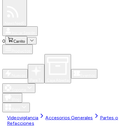
Especiales
Newsfeed
0
Iniciar Sesión
0
Carrito
Productos
Nuevos
Eventos
Para Ti
Caja Abierta
Soporte
Blog
Apps
Videovigilancia
Accesorios Generales
Partes o
Refacciones