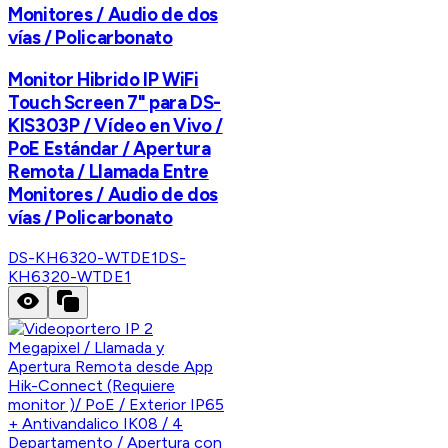
Monitores / Audio de dos
vías / Policarbonato
Monitor Hibrido IP WiFi
Touch Screen 7" para DS-
KIS303P / Vídeo en Vivo /
PoE Estándar / Apertura
Remota / Llamada Entre
Monitores / Audio de dos
vías / Policarbonato
DS-KH6320-WTDE1
DS-
KH6320-WTDE1