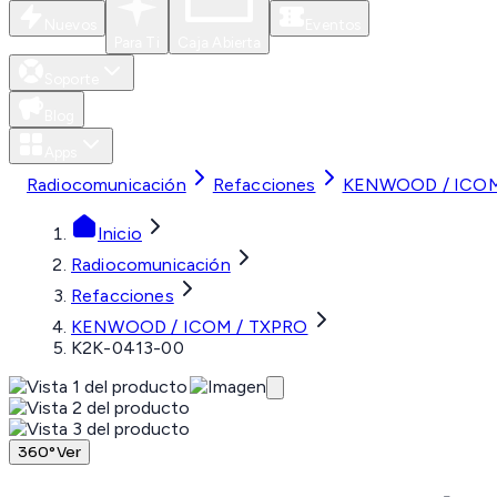
Nuevos
Eventos
Para Ti
Caja Abierta
Soporte
Blog
Apps
Radiocomunicación
Refacciones
KENWOOD / ICOM
Inicio
Radiocomunicación
Refacciones
KENWOOD / ICOM / TXPRO
K2K-0413-00
360°
Ver