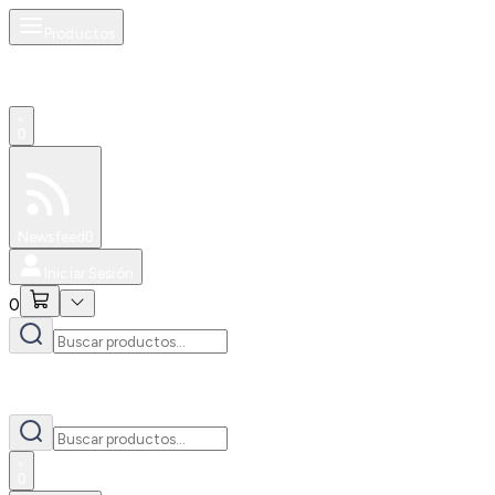
Productos
0
Especiales
Newsfeed
0
Iniciar Sesión
0
0