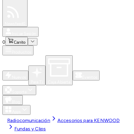
Especiales
Newsfeed
0
Iniciar Sesión
0
Carrito
Productos
Nuevos
Eventos
Para Ti
Caja Abierta
Soporte
Blog
Apps
Radiocomunicación
Accesorios para KENWOOD
Fundas y Clips