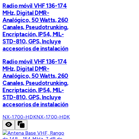
Radio móvil VHF 136-174
MHz, Digital DMR-
Analógico, 50 Watts, 260
Canales, Pseudotrunking,
Encriptación, IP54, MIL-
STD-810, GPS, Incluye
accesorios de instalación
Radio móvil VHF 136-174
MHz, Digital DMR-
Analógico, 50 Watts, 260
Canales, Pseudotrunking,
Encriptación, IP54, MIL-
STD-810, GPS, Incluye
accesorios de instalación
NX-1700-HDK
NX-1700-HDK