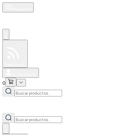
Productos
0
Especiales
Newsfeed
0
Iniciar Sesión
0
0