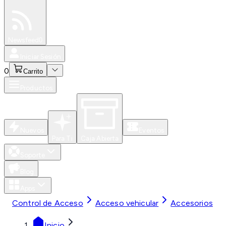
Especiales
Newsfeed
0
Iniciar Sesión
0
Carrito
Productos
Nuevos
Eventos
Para Ti
Caja Abierta
Soporte
Blog
Apps
Control de Acceso
Acceso vehicular
Accesorios
Inicio