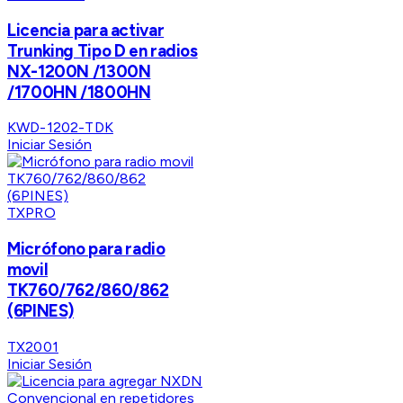
Licencia para activar
Trunking Tipo D en radios
NX-1200N /1300N
/1700HN /1800HN
KWD-1202-TDK
Iniciar Sesión
TXPRO
Micrófono para radio
movil
TK760/762/860/862
(6PINES)
TX2001
Iniciar Sesión