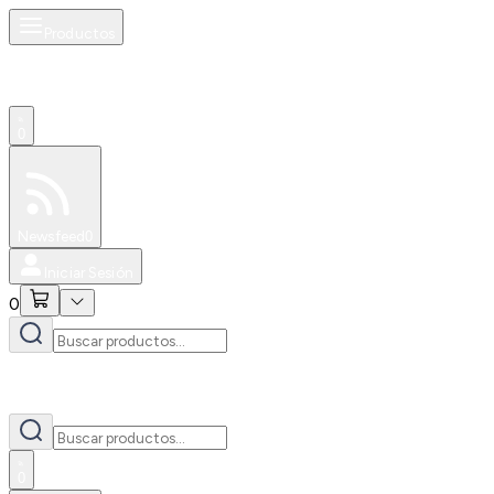
Productos
0
Especiales
Newsfeed
0
Iniciar Sesión
0
0