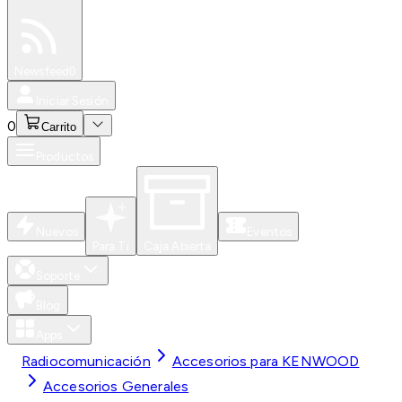
Especiales
Newsfeed
0
Iniciar Sesión
0
Carrito
Productos
Nuevos
Eventos
Para Ti
Caja Abierta
Soporte
Blog
Apps
Radiocomunicación
Accesorios para KENWOOD
Accesorios Generales